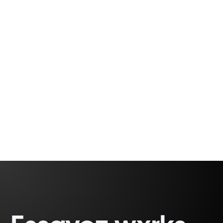
100 ans d’expérience, un livre, de grandes mises
en garde. C’est l’héritage que nous laissons en
matière de localisation.
Fabio Correa
3 minutes, 8 seconds
Gomes