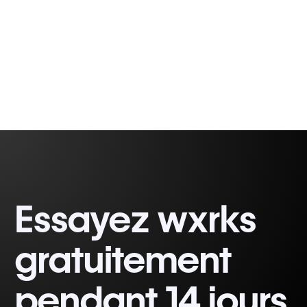
Gabriel Fairman
1 min
Essayez wxrks
gratuitement
pendant 14 jours