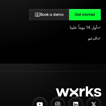
Book a demo
Get started
أول 14 يوماً علينا
الدعم