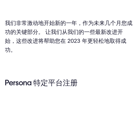
为什么这很有帮助
用户 - 允许 A-A 用户激活和停用用户
我们非常激动地开始新的一年，作为未来几个月您成
它的功能
功的关键部分。 让我们从我们的一些最新改进开
始，这些改进将帮助您在 2023 年更轻松地取得成
为什么这很有帮助
功。
令牌过期时的用户反馈
它的作用
Persona 特定平台注册
为什么这很有用
新的语言对 CH-FR （Swiss-French）
功能
‍为什么这很有帮助
对我们的 Bureau Works 网站进行全面改革