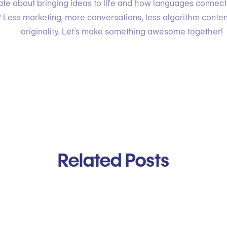
te about bringing ideas to life and how languages connec
 Less marketing, more conversations, less algorithm conte
originality. Let’s make something awesome together!
Related Posts