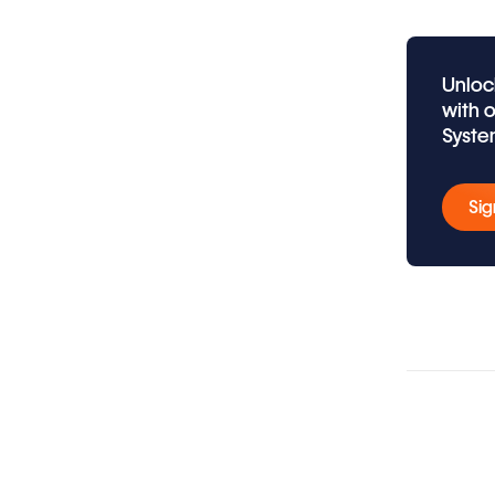
Unloc
with 
Syste
Sig