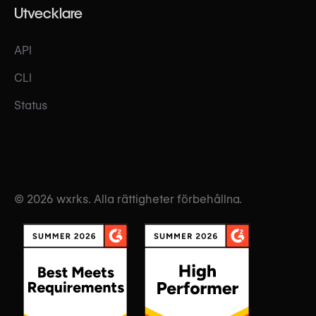
Utvecklare
API
CLI
Status
© 2026 wxrks. Alla rättigheter förbehållna.