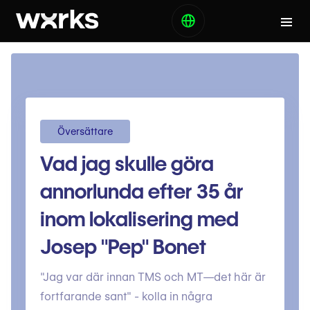
Översättare
Vad jag skulle göra
annorlunda efter 35 år
inom lokalisering med
Josep "Pep" Bonet
"Jag var där innan TMS och MT—det här är
fortfarande sant" - kolla in några