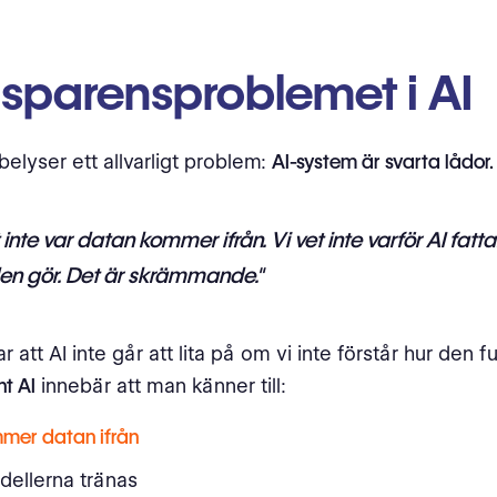
nsparensproblemet i AI
belyser ett allvarligt problem:
AI-system är svarta lådor.
t inte var datan kommer ifrån. Vi vet inte varför AI fatt
en gör. Det är skrämmande."
att AI inte går att lita på om vi inte förstår hur den f
t AI
innebär att man känner till:
mer datan ifrån
dellerna tränas