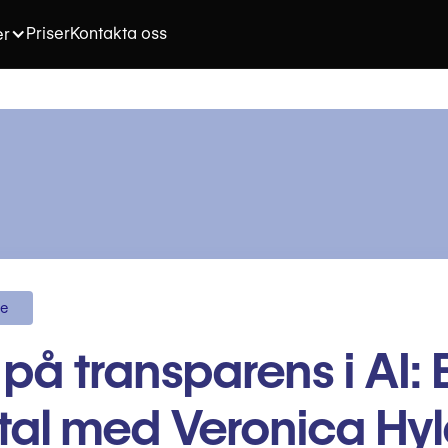
Priser
Kontakta oss
er
re
t på transparens i AI: 
al med Veronica Hy