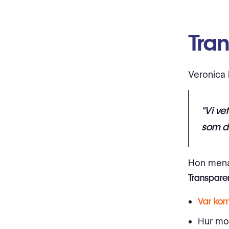
Tra
Veronica 
"Vi ve
som d
Hon menar 
Transparen
Var kom
Hur mo