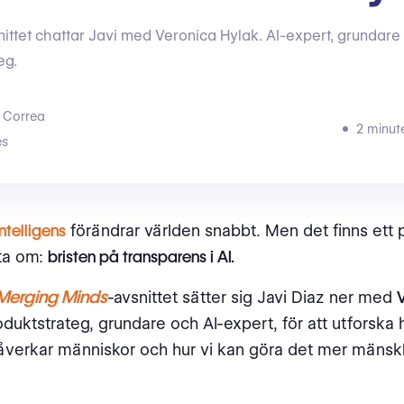
snittet chattar Javi med Veronica Hylak. AI-expert, grundare
eg.
 Correa
2 minut
s
intelligens
förändrar världen snabbt. Men det finns ett
ata om:
bristen på transparens i AI.
Merging Minds
-avsnittet sätter sig Javi Diaz ner med
oduktstrateg, grundare och AI-expert, för att utforska 
åverkar människor och hur vi kan göra det mer mänskl