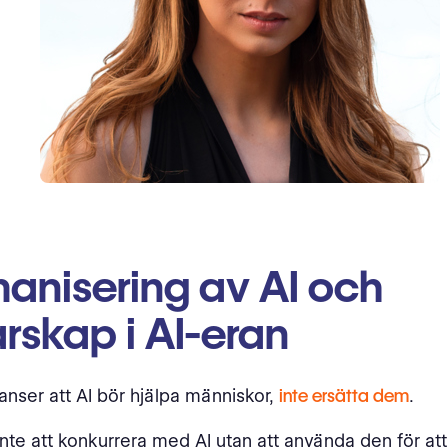
anisering av AI och
rskap i AI-eran
anser att AI bör hjälpa människor,
inte ersätta dem
.
inte att konkurrera med AI utan att använda den för at