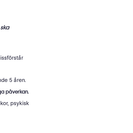
 ska
issförstår
de 5 åren.
ga påverkan.
kor, psykisk