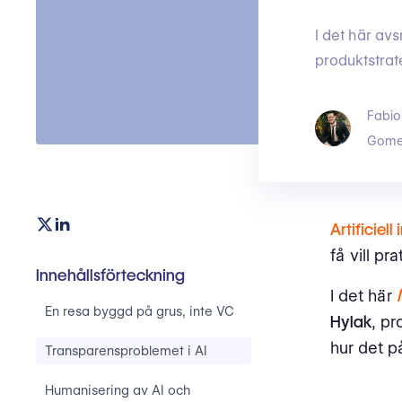
I det här av
produktstrat
Fabio
Gome
Artificiell 
få vill pr
Innehållsförteckning
I det här
En resa byggd på grus, inte VC
Hylak
, pr
hur det p
Transparensproblemet i AI
Humanisering av AI och