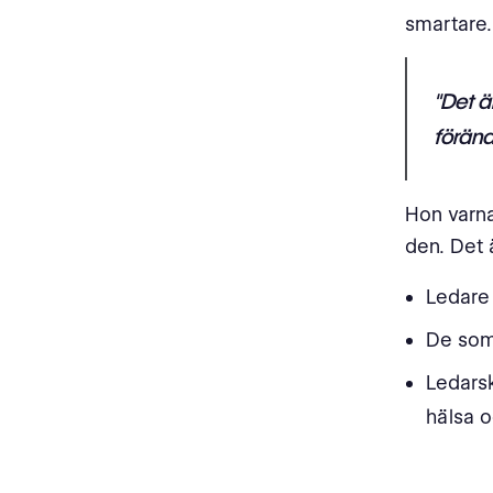
smartare.
"Det ä
föränd
Hon varna
den. Det 
Ledare
De som
Ledarsk
hälsa o