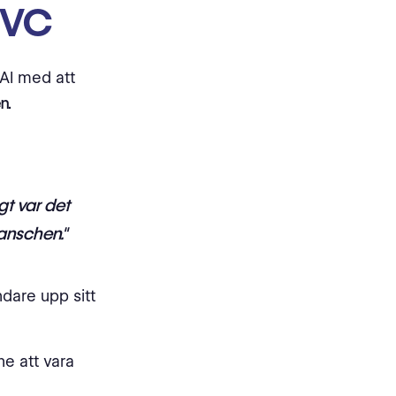
e VC
 AI med att
n.
gt var det
ranschen."
dare upp sitt
e att vara