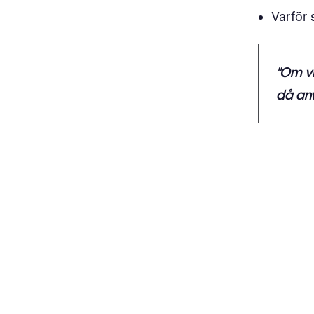
Varför 
"Om vi 
då anvä