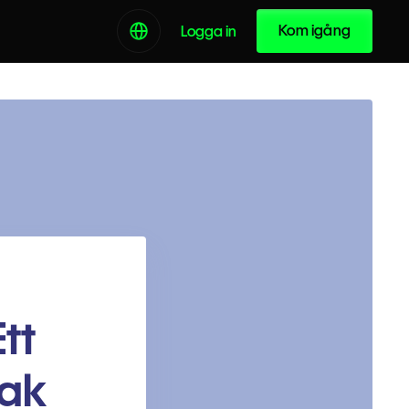
Kom igång
Logga in
Ett
lak