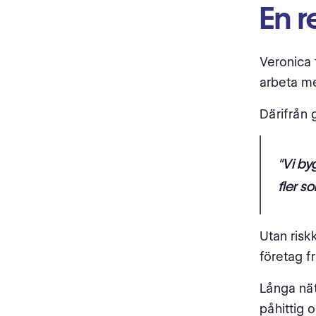
En r
Veronica 
arbeta 
Därifrån 
"Vi by
fler s
Utan risk
företag f
Långa nä
påhittig