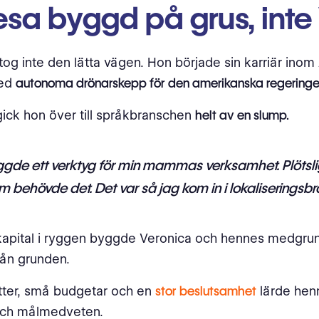
esa byggd på grus, int
tog inte den lätta vägen. Hon började sin karriär inom
med
autonoma drönarskepp för den amerikanska regeringe
gick hon över till språkbranschen
helt av en slump.
ggde ett verktyg för min mammas verksamhet. Plötsli
om behövde det. Det var så jag kom in i lokaliseringsb
kapital i ryggen byggde Veronica och hennes medgrun
rån grunden.
tter, små budgetar och en
stor beslutsamhet
lärde henn
 och målmedveten.