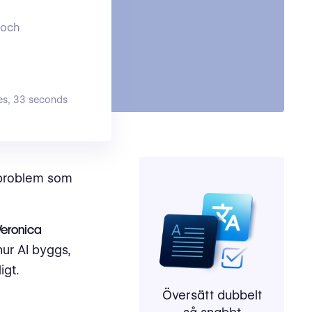
 och
es, 33 seconds
 problem som
Veronica
hur AI byggs,
igt.
Översätt dubbelt