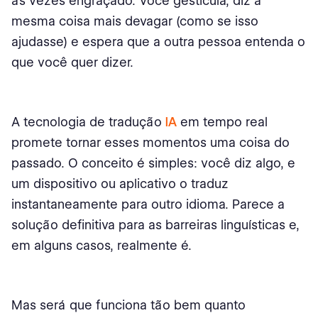
às vezes engraçado. Você gesticula, diz a
3. DeepL Translate
mesma coisa mais devagar (como se isso
Uso prático
ajudasse) e espera que a outra pessoa entenda o
que você quer dizer.
Exemplo teórico na vida real
Tradução em tempo real com o DeepL (smartphone)
A tecnologia de tradução
IA
em tempo real
O júri emitiu uma decisão: A Tradução de IA em Tempo
promete tornar esses momentos uma coisa do
Real Veio para Ficar
passado. O conceito é simples: você diz algo, e
Por que a tradução de IA é um trabalhador tão
um dispositivo ou aplicativo o traduz
impecável
instantaneamente para outro idioma. Parece a
solução definitiva para as barreiras linguísticas e,
em alguns casos, realmente é.
Mas será que funciona tão bem quanto