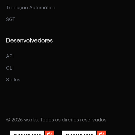
Tradução Automática
SGT
Desenvolvedores
API
CLI
Status
© 2026 wxrks. Todos os direitos reservados.