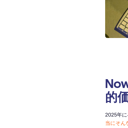
No
的
2025年
当にそん