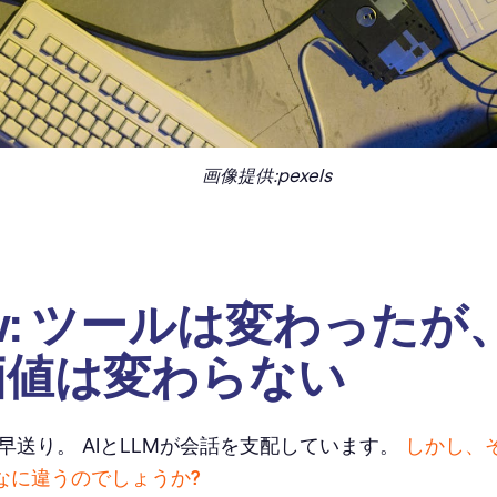
画像提供:pexels
w: ツールは変わったが
価値は変わらない
に早送り。 AIとLLMが会話を支配しています。
しかし、
なに違うのでしょうか?