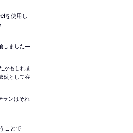
elを使用し
s
論しました—
たかもしれま
依然として存
テランはそれ
うことで