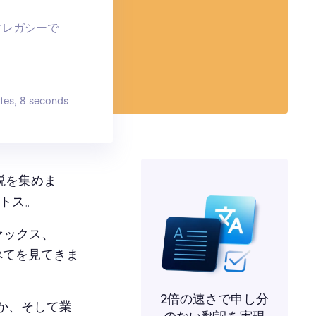
すレガシーで
tes, 8 seconds
伝説を集めま
ントス。
ァックス、
すべてを見てきま
2倍の速さで申し分
か、そして業