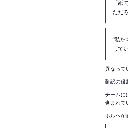
「紙
ただろ
“私
してい
異なって
翻訳の役
チームに
含まれて
ホルヘが