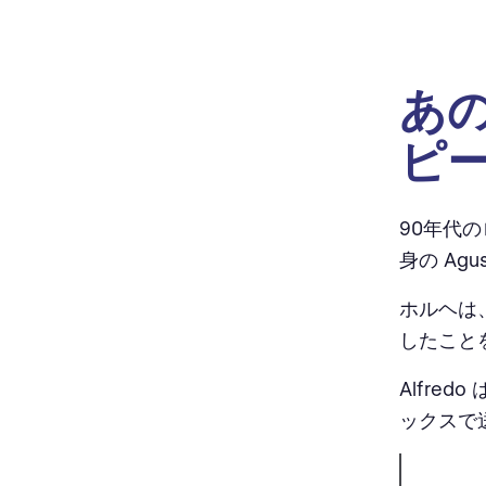
あ
ピ
90年代
身の Ag
ホルヘは
したこと
Alfr
ックスで