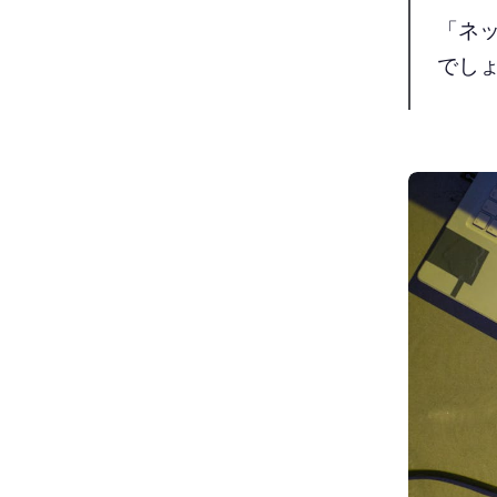
「ネ
でし