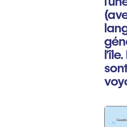
l'un
(ave
lang
gén
l'îl
son
voyo