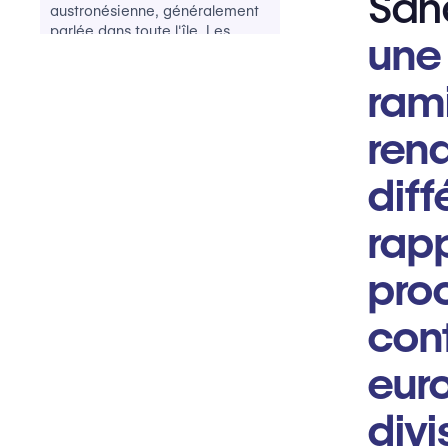
Sah
austronésienne, généralement
parlée dans toute l'île. Les
une
langues de ces familles sont
réparties comme nous le
ram
voyons sur la carte :
ren
Langues nigéro-congolaises
diff
Langues afro-asiatiques
En regardant vers l'avenir
rapp
pro
cont
euro
divi