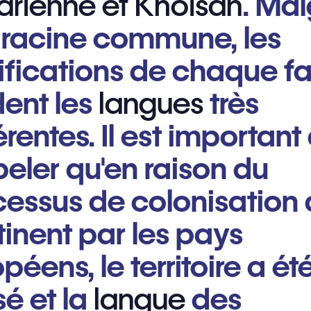
arienne et Khoïsan
. Mal
 racine commune, les
ifications de chaque fa
dent les
langues
très
érentes. Il est important
eler qu'en raison du
cessus de colonisation
inent par les pays
péens, le territoire a ét
sé et la
langue
des