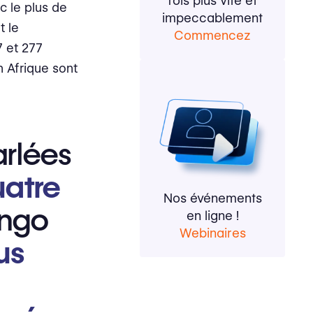
fois plus vite et
c le plus de
impeccablement
t le
Commencez
7 et 277
n Afrique sont
arlées
uatre
Nos événements
ongo
en ligne !
Webinaires
us