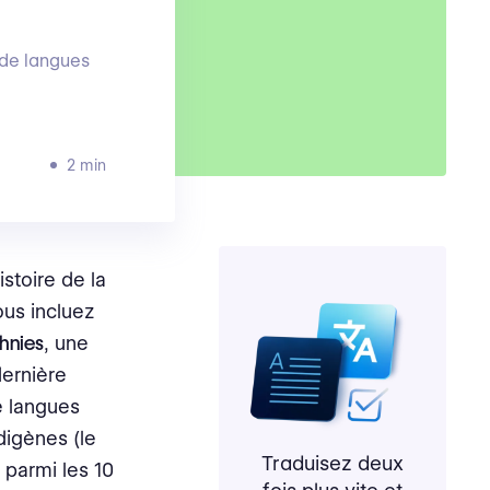
 de langues
2 min
stoire de la
ous incluez
thnies
, une
dernière
e langues
digènes (le
Traduisez deux
 parmi les 10