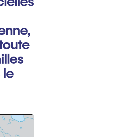
ielles
ienne,
toute
illes
 le