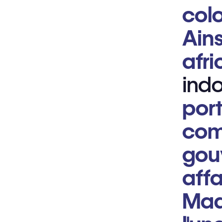
colo
Ain
afr
ind
port
comm
gouv
affa
Mad