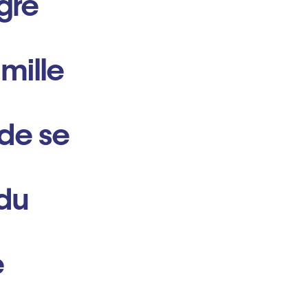
gré
mille
 de se
 du
é