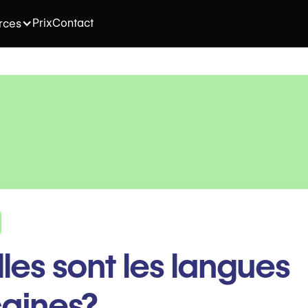
Prix
Contact
rces
les sont les langues
caines?