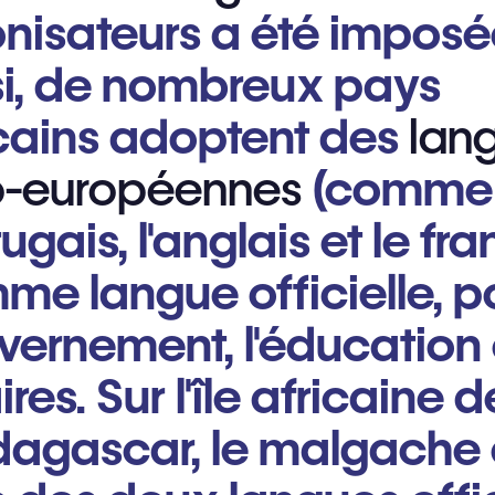
nisateurs a été imposé
si, de nombreux pays
icains adoptent des
lan
o-européennes
(comme 
ugais, l'anglais et le fra
e langue officielle, po
ernement, l'éducation 
ires. Sur l'île africaine d
agascar, le malgache 