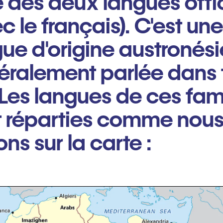
e des deux langues offic
c le français). C'est une
ue d'origine austronés
éralement parlée dans 
e. Les langues de ces fam
t réparties comme nous
ns sur la carte :