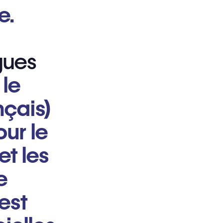
e.
gues
le
nçais)
ur le
et les
e
est