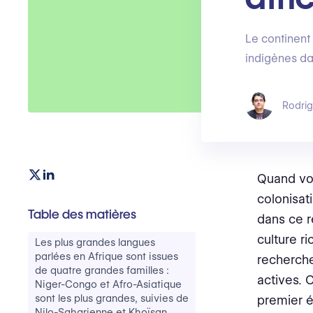
Le continent
indigènes da
Rodri
Quand vou
colonisati
Table des matières
dans ce r
culture r
Les plus grandes langues
parlées en Afrique sont issues
recherche
de quatre grandes familles :
actives. 
Niger-Congo et Afro-Asiatique
sont les plus grandes, suivies de
premier ét
Nilo-Saharienne et Khoïsan.