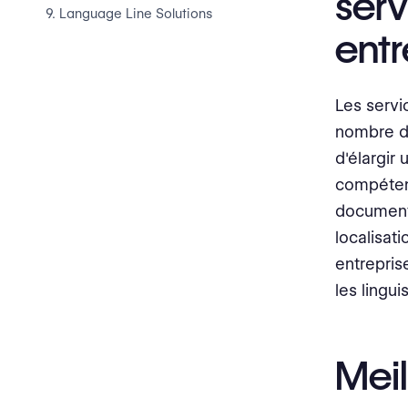
serv
9. Language Line Solutions
entr
10. Services de traduction pour
entreprises Nitro
Les servi
11. LionBridge
nombre de
12. Andovar
d'élargir
compéten
Les avantages d'utiliser des
documents
services de traduction pour
entreprises
localisat
entrepris
Haute Qualité
les lingu
Localisation
Créer un lien avec le client
Meil
Consistance