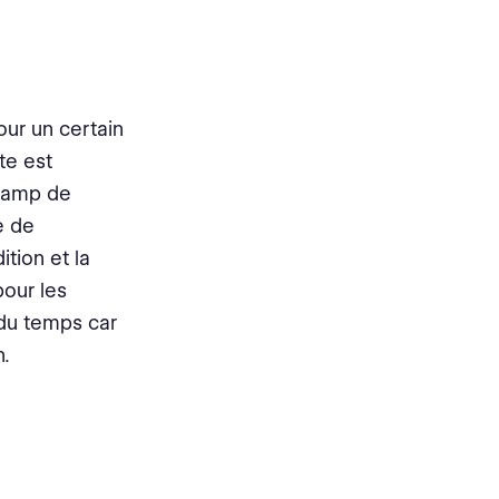
our un certain
te est
champ de
e de
ition et la
pour les
 du temps car
n.