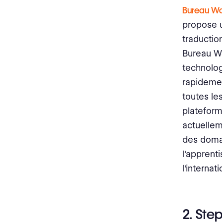
Bureau W
propose 
traductio
Bureau Wo
technolog
rapidemen
toutes le
plateform
actuellem
des domai
l'apprenti
l'internati
2. Ste