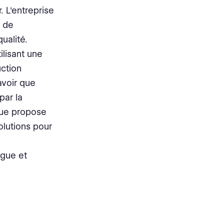
. L'entreprise
 de
ualité.
lisant une
uction
avoir que
par la
rque propose
olutions pour
ngue et