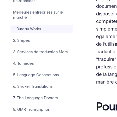
entreprises?
document.
Meilleures entreprises sur le
disposer
marché
compétent
simplemen
1. Bureau Works
également
2. Stepes
de l'utili
traductio
3. Services de traduction Mars
"traduire
4. Tomedes
professio
de la lan
5. Language Connections
manière d
6. Straker Translations
7. The Language Doctors
Pou
8. GMR Transcription