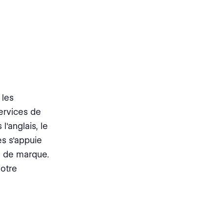
 les
ervices de
l'anglais, le
es s'appuie
ce de marque.
votre