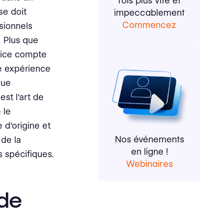
fois plus vite et
se doit
impeccablement
Commencez
sionnels
. Plus que
rvice compte
e expérience
que
st l'art de
 le
 d'origine et
Nos événements
 de la
en ligne !
 spécifiques.
Webinaires
 de