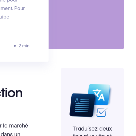
cument. Pour
quipe
2 min
tion
ur le marché
Traduisez deux
e dans un