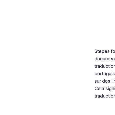
Stepes fo
documents
traductio
portugais
sur des l
Cela sign
traduction