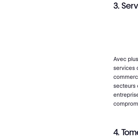
3. Ser
Avec plus 
services 
commercia
secteurs 
entrepris
compromet
4. To