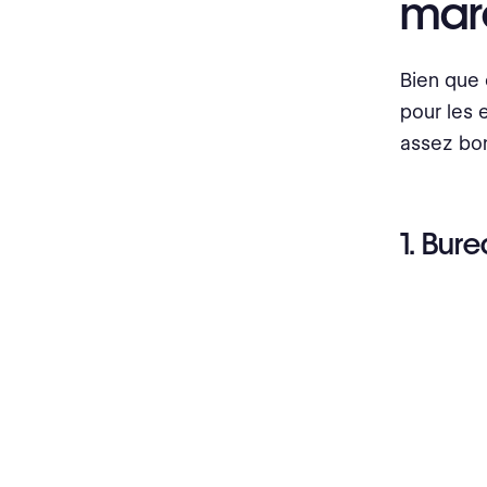
mar
Stratégies SEO Efficaces
Conformité aux lois
Bien que c
pour les 
Crédibilité
assez bo
Aidez à développer votre
entreprise
1. Bur