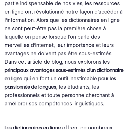
partie indispensable de nos vies, les ressources
Explorer les variations linguistiques
en ligne ont révolutionné notre façon d'accéder à
l'information. Alors que les dictionnaires en ligne
Utilisez des synonymes et des antonymes
ne sont peut-être pas la première chose à
Engagez-vous avec des phrases exemples
laquelle on pense lorsque l'on parle des
merveilles d'Internet, leur importance et leurs
Collaborez et contribuez
avantages ne doivent pas être sous-estimés.
Utilisez des outils supplémentaires d'apprentissage des
Dans cet article de blog, nous explorons les
langues
principaux avantages sous-estimés d'un dictionnaire
Conclusion
en ligne
qui en font un outil inestimable
pour les
passionnés de langues
, les étudiants, les
professionnels et toute personne cherchant à
améliorer ses compétences linguistiques
.
Les dictionnaires en ligne
offrent de nombreux