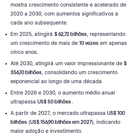
mostra crescimento consistente e acelerado de
para viajantes
2020 a 2030, com aumentos significativos a
Para Operações
cada ano subsequente.
Para hotéis:
Em 2025, atingirá
$ 62,72 bilhões
, representando
um crescimento de mais de
10 vezes
em apenas
Para atendimento ao cliente:
cinco anos.
Desenvolvimentos recentes
Até 2030, atingirá um valor impressionante de
$
356,10 bilhões
, consolidando um crescimento
Desafios na adoção de IA
exponencial ao longo de uma década.
IA nas estatísticas de manufatura
Entre 2026 e 2030, o aumento médio anual
Tamanho e crescimento do mercado
ultrapassa
US$ 50 bilhões
.
Insights Regionais
A partir de 2027, o mercado ultrapassa
US$ 100
bilhões
(
US$ 156,90 bilhões em 2027
), indicando
Tendências de adoção
maior adoção e investimento.