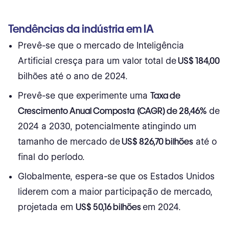
Visões e Percepções
Tendências da indústria em IA
Barreiras e riscos
Prevê-se que o mercado de Inteligência
Artificial cresça para um valor total de
US$ 184,00
Mitigação de viés e diversidade
bilhões até o ano de 2024.
Investimentos e tendências orçamentárias
Prevê-se que experimente uma
Taxa de
Crescimento Anual Composta
(CAGR) de 28,46%
de
Expectativas futuras
2024 a 2030, potencialmente atingindo um
IA nas estatísticas de comércio eletrônico
tamanho de mercado de
US$ 826,70 bilhões
até o
Adoção de IA no comércio eletrônico
final do período.
Globalmente, espera-se que os Estados Unidos
Benefícios da IA no comércio eletrônico
liderem com a maior participação de mercado,
Ganhos de eficiência
projetada em
US$ 50,16 bilhões
em 2024.
Satisfação do cliente