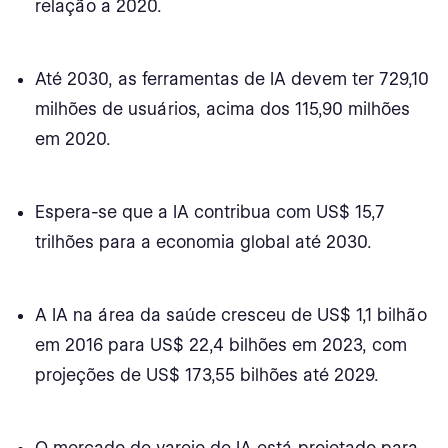
relação a 2020.
Equidade e Barreiras
IA e trapaça
Até 2030, as ferramentas de IA devem ter 729,10
milhões de usuários, acima dos 115,90 milhões
Futuro da IA na Educação
em 2020.
Desafios no uso de IA na educação
IA nas estatísticas de SEO
Espera-se que a IA contribua com US$ 15,7
trilhões para a economia global até 2030.
IA geral no uso de SEO
Aplicações de AI em SEO e Marketing
A IA na área da saúde cresceu de US$ 1,1 bilhão
Melhoria de desempenho e conteúdo
em 2016 para US$ 22,4 bilhões em 2023, com
projeções de US$ 173,55 bilhões até 2029.
E-commerce e IA em SEO
IA na otimização de pesquisa por voz