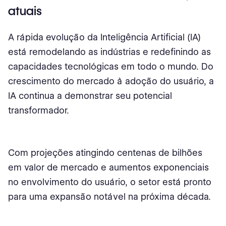
Aplicações da IA em Finanças
atuais
Barreiras à implementação da IA:
A rápida evolução da Inteligência Artificial (IA)
Preocupações éticas e regulatórias:
está remodelando as indústrias e redefinindo as
capacidades tecnológicas em todo o mundo. Do
Impacto na força de trabalho e lucratividade
crescimento do mercado à adoção do usuário, a
Projeções futuras
IA continua a demonstrar seu potencial
transformador.
Exemplos de Implementação de IA
IA em Finanças Tendências Regionais
Com projeções atingindo centenas de bilhões
IA em estatísticas de RH e recrutamento
em valor de mercado e aumentos exponenciais
Tamanho e crescimento do mercado
no envolvimento do usuário, o setor está pronto
para uma expansão notável na próxima década.
Adoção e uso de IA no recrutamento
Eficiência e eficácia da IA