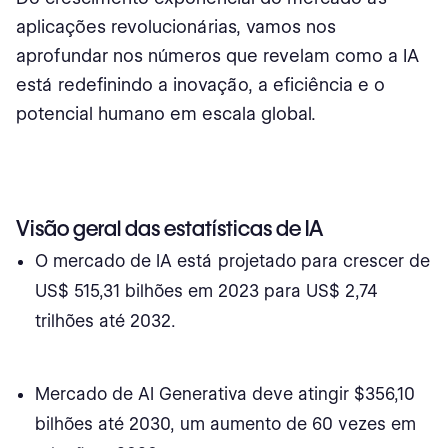
aplicações revolucionárias, vamos nos
Insights de uso regional
aprofundar nos números que revelam como a IA
Estatísticas de IA na educação
está redefinindo a inovação, a eficiência e o
potencial humano em escala global.
Crescimento do mercado de IA na educação
A Regional Insights
Adoção geral da IA na educação
Visão geral das estatísticas de IA
Uso de IA na Educação
O mercado de IA está projetado para crescer de
US$ 515,31 bilhões em 2023 para US$ 2,74
Professores
trilhões até 2032.
Estudantes
Impacto da IA na educação
Mercado de AI Generativa deve atingir $356,10
bilhões até 2030, um aumento de 60 vezes em
Tendências de IA na Educação