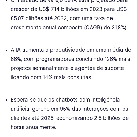
O mercado de varejo de IA está projetado para
IA na criação de conteúdo
crescer de US$ 7,14 bilhões em 2023 para US$
85,07 bilhões até 2032, com uma taxa de
Principais impactos e desafios
crescimento anual composta (CAGR) de 31,8%).
Futuro da IA em SEO
Benefícios e Tendências da IA para SEO
A IA aumenta a produtividade em uma média de
66%, com programadores concluindo 126% mais
Colaboração Humana e IA
projetos semanalmente e agentes de suporte
A ascensão da IA no conteúdo multimídia
lidando com 14% mais consultas.
A IA nas estatísticas de tradução
Espera-se que os chatbots com inteligência
Estatísticas de memória de tradução (TM)
artificial gerenciem 95% das interações com os
Tendências de Tradução de Máquina (MT)
clientes até 2025, economizando 2,5 bilhões de
horas anualmente.
CAT Tools e Eficiência