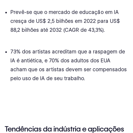
Preferências por idioma nativo na tradução
Prevê-se que o mercado de educação em IA
Benefícios da Localização e Tradução por IA
cresça de US$ 2,5 bilhões em 2022 para US$
88,2 bilhões até 2032 (CAGR de 43,3%).
IA nas estatísticas de varejo
Visão geral e crescimento do mercado
73% dos artistas acreditam que a raspagem de
Desafios
IA é antiética, e 70% dos adultos dos EUA
IA em estatísticas financeiras e de investimento
acham que os artistas devem ser compensados
pelo uso de IA de seu trabalho.
Tamanho e crescimento do mercado
Tendências regionais
Impacto econômico
Casos de adoção e uso
Tendências da indústria e aplicações