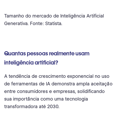
Projeções futuras
Insights históricos e técnicos
Tamanho do mercado de Inteligência Artificial
Generativa. Fonte: Statista.
IA nas estatísticas do futebol
Tamanho do mercado:
Insights Regionais
Quantas pessoas realmente usam
Segmentação
inteligência artificial?
Adoção de tecnologia
A tendência de crescimento exponencial no uso
Estatísticas de trabalhos de pesquisa escritos por IA
de ferramentas de IA demonstra ampla aceitação
entre consumidores e empresas, solidificando
Estatísticas sobre artigos de pesquisa escritos por IA
sua importância como uma tecnologia
Estatísticas de tendências regionais e demográficas de
transformadora até 2030.
IA