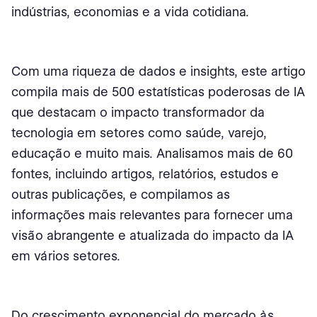
AI em estatísticas de marketing
indústrias, economias e a vida cotidiana.
IA nas estatísticas de atendimento ao cliente
IA nas Estatísticas de Saúde e Medicina
Com uma riqueza de dados e insights, este artigo
compila mais de 500 estatísticas poderosas de IA
Crescimento do mercado de saúde de IA
que destacam o impacto transformador da
Tecnologia e aplicações
tecnologia em setores como saúde, varejo,
educação e muito mais. Analisamos mais de 60
Eficiência e redução de custos
fontes, incluindo artigos, relatórios, estudos e
Regional Insights
outras publicações, e compilamos as
informações mais relevantes para fornecer uma
Impulsionadores do crescimento
visão abrangente e atualizada do impacto da IA
Cenário competitivo
em vários setores.
Percepção do paciente e do público
IA em campos clínicos
Do crescimento exponencial do mercado às