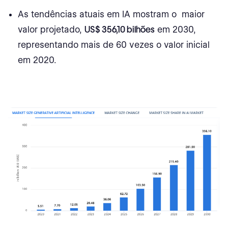
Aplicações da IA na manufatura
As tendências atuais em IA mostram o maior
valor projetado,
US$ 356,10 bilhões
em 2030,
Insights específicos do setor
representando mais de 60 vezes o valor inicial
Insights de Tecnologia
em 2020.
IA em estatísticas de arte
Tamanho e crescimento do mercado
Uso de ferramentas de arte de IA
Percepção pública e ética
Impacto econômico
Geradores de Arte por IA
Sentimentos do Artista