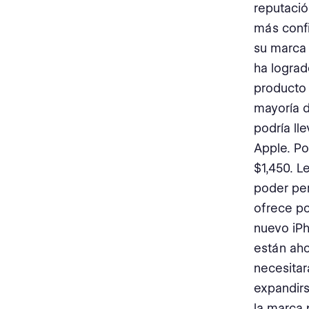
reputació
más confi
su marca
ha logra
producto 
mayoría d
podría ll
Apple. Po
$1,450. L
poder per
ofrece p
nuevo iPh
están ah
necesitar
expandirs
la marca 