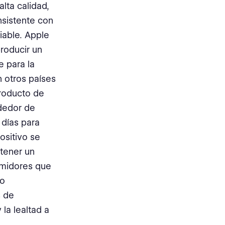
lta calidad,
nsistente con
able. Apple
roducir un
 para la
 otros países
producto de
dedor de
 días para
ositivo se
tener un
umidores que
to
s de
la lealtad a