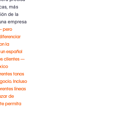
rcas, más
ón de la
, una empresa
— pero
iferenciar
on la
 un español
s clientes —
xico
erentes tonos
gocio. Incluso
erentes líneas
nzar de
 te permita