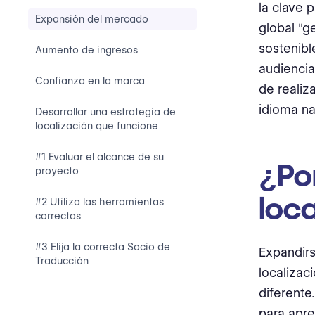
la clave 
Expansión del mercado
global "g
sostenibl
Aumento de ingresos
audiencia
Confianza en la marca
de realiz
idioma na
Desarrollar una estrategia de
localización que funcione
#1 Evaluar el alcance de su
¿Por
proyecto
loca
#2 Utiliza las herramientas
correctas
#3 Elija la correcta Socio de
Expandirs
Traducción
localizac
diferente
para apre