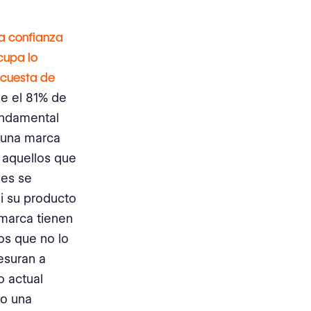
ra confianza
cupa lo
cuesta de
ue el 81% de
undamental
 una marca
 aquellos que
ses se
i su producto
 marca tienen
os que no lo
esuran a
o actual
do una