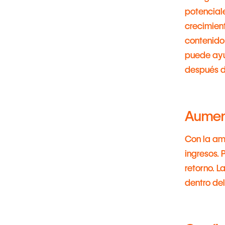
potenciale
crecimient
contenido
puede ayu
después d
Aumen
Con la am
ingresos. 
retorno. L
dentro del