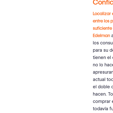
Confi
Localizar
entre los
suficient
Edelman
a
los consu
para su 
tienen el
no lo hac
apresuran
actual to
el doble 
hacen. To
comprar e
todavía f