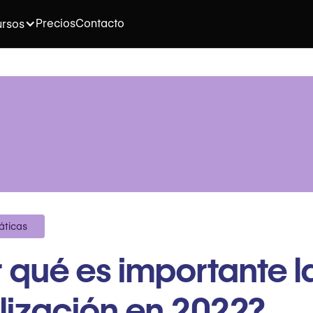
Precios
Contacto
rsos
áticas
 qué es importante l
lización en 2022?