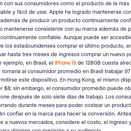
n con sus consumidores como el producto de la más a
able y fácil de usar. Apple ha logrado mantenerse co
 además de producir un producto continuamente confi
do mantenerse consistente con su marca además de p
continuamente confiable. Aunque puede ser accesible
e los estadounidenses comprar el último producto, en
evar hasta tres meses de ingresos comprar un nuevo 
r ejemplo, en Brasil, el
iPhone 13
de 128GB cuesta alre
e tomaría al consumidor promedio en Brasil trabajar 97
mitirse este dispositivo. En Hong Kong, el mismo disp
or $8; sin embargo, el consumidor promedio puede ob
one después de solo siete días de trabajo. Los cons
orrando durante meses para poder costear un produc
án confiar en la marca para hacer la conversión. Ante
e a nuevos mercados, considere el costo, el ingreso y 
para dirigirse con precisión a su audiencia.