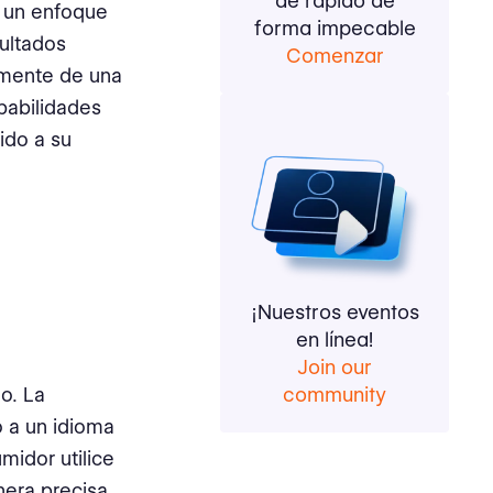
de rápido de
, un enfoque
forma impecable
sultados
Comenzar
a mente de una
babilidades
ido a su
¡Nuestros eventos
en línea!
Join our
o. La
community
o a un idioma
midor utilice
nera precisa