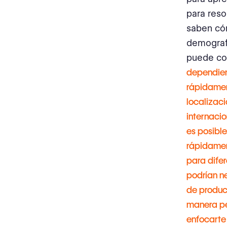
para reso
saben có
demografí
puede com
dependien
rápidamen
localizac
internaci
es posible
rápidament
para difer
podrían ne
de produc
manera pe
enfocarte 