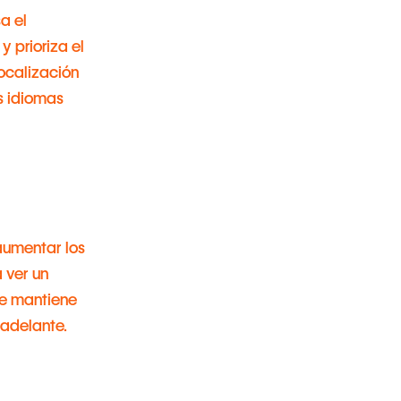
a el
 prioriza el
ocalización
s idiomas
aumentar los
 ver un
se mantiene
 adelante.