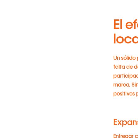
El e
loca
Un sólido 
falta de d
participac
marca. Si
positivos 
Expan
Entregar 