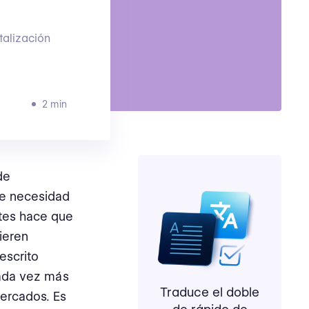
talización
2 min
de
te necesidad
ntes hace que
ieren
escrito
ada vez más
Traduce el doble
mercados. Es