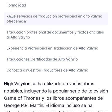
Formalidad
¿Qué servicios de traducción profesional en alto valyrio
ofrecemos?
Traducción profesional de documentos y textos oficiales
al Alto Valyrio
Experiencia Profesional en Traducción de Alto Valyrio
Traducciones Certificadas de Alto Valyrio
Conozca a nuestros Traductores de Alto Valyrio
¿Cuánto cuesta una traducción certificada del alto
High Valyrian
se ha utilizado en varias obras
valyrio al inglés?
notables, incluyendo la popular serie de televisión
Otros servicios de traducción de Alto Valyrio
Game of Thrones y los libros acompañantes de
George R.R. Martin. El idioma incluso se ha
Traducción de sitios web