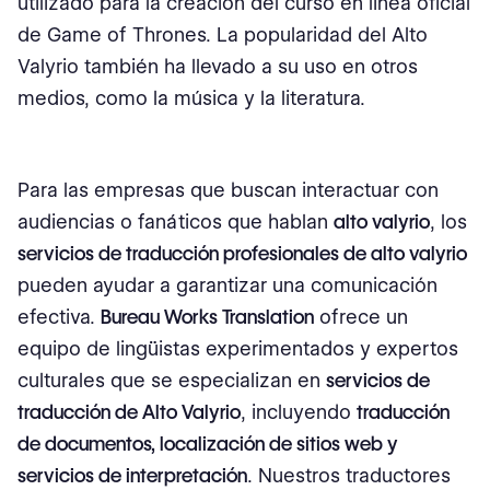
utilizado para la creación del curso en línea oficial
Traducción de software
de Game of Thrones. La popularidad del Alto
Valyrio también ha llevado a su uso en otros
Traducción de marketing
medios, como la música y la literatura.
Traducción de eLearning
Traducción de materiales empresariales
Para las empresas que buscan interactuar con
audiencias o fanáticos que hablan
alto valyrio
, los
¿Cómo puedo solicitar una traducción estándar de Alto
Valyrio a inglés?
servicios de traducción profesionales de alto valyrio
pueden ayudar a garantizar una comunicación
efectiva.
Bureau Works Translation
ofrece un
equipo de lingüistas experimentados y expertos
culturales que se especializan en
servicios de
traducción de Alto Valyrio
, incluyendo
traducción
de documentos, localización de sitios web y
servicios de interpretación
. Nuestros traductores