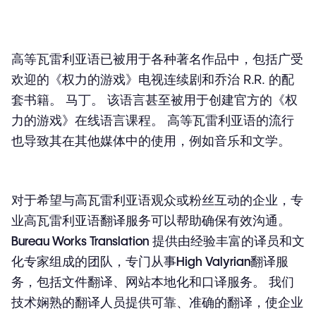
在线学习翻译
商业材料翻译
高等瓦雷利亚语
已被用于各种著名作品中，包括广受
如何申请标准的 High Valyrian 到 English 的翻译？
欢迎的《权力的游戏》电视连续剧和乔治 R.R. 的配
套书籍。 马丁。 该语言甚至被用于创建官方的《权
力的游戏》在线语言课程。 高等瓦雷利亚语的流行
也导致其在其他媒体中的使用，例如音乐和文学。
对于希望与
高瓦雷利亚语
观众或粉丝互动的企业，
专
业高瓦雷利亚语翻译服务
可以帮助确保有效沟通。
Bureau Works Translation
提供由经验丰富的译员和文
化专家组成的团队，专门从事
High Valyrian翻译服
务
，包括
文件翻译、网站本地化和口译服务
。 我们
技术娴熟的翻译人员提供可靠、准确的翻译，使企业