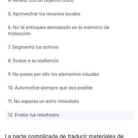
4. Alinear con un objetivo único
5. Aprovechar los recursos locales
6. No te enfoques demasiado en la memoria de
traducción
7. Segmenta tus activos
8. Evalue a su audiencia
9. No pases por alto los elementos visuales
10. Automatice siempre que sea posible
11. No esperes un éxito inmediato
12. Evalúa tus resultados
Hacer de los informes una prioridad en la traducción
global
La parte complicada de traducir materiales de