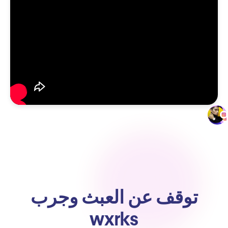
توقف عن العبث وجرب
wxrks