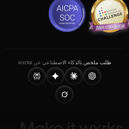
طلب ملخص بالذكاء الاصطناعي عن wxrks
Make it wxrks