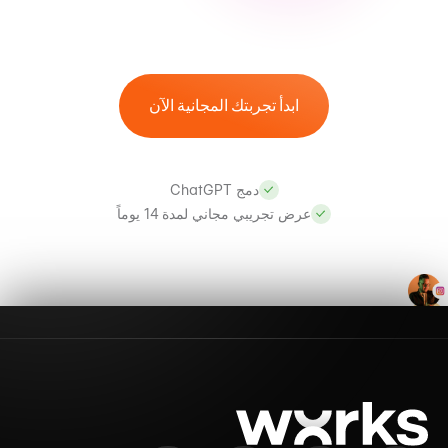
ابدأ تجربتك المجانية الآن
دمج ChatGPT
عرض تجريبي مجاني لمدة 14 يوماً