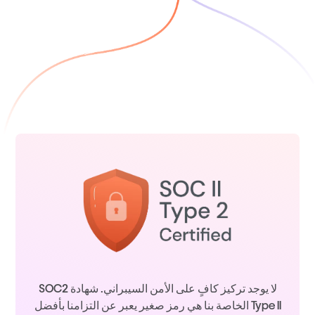
لا يوجد تركيز كافٍ على الأمن السيبراني. شهادة SOC2
Type II الخاصة بنا هي رمز صغير يعبر عن التزامنا بأفضل