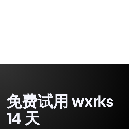
Rodrigo
3 min
Demetrio
免费试用 wxrks
14 天