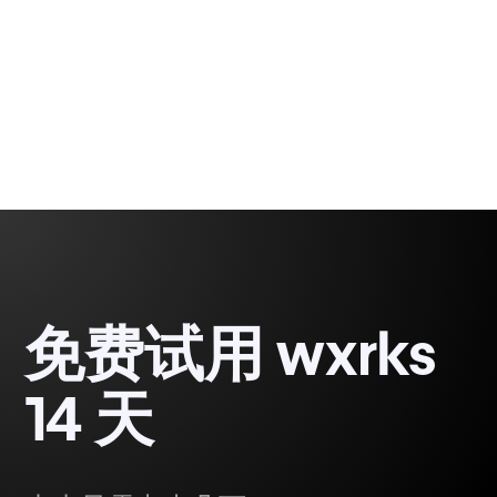
Gabriel Fairman
1 minute, 47 seconds
免费试用 wxrks
14 天