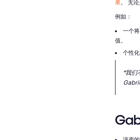
果
。 无
例如：
一个将
值。
个性化
“我
Gabr
Ga
演变的