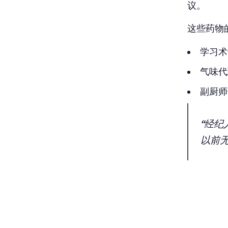
议。
这些药物
学习术
气味代
副厨师
“经纪
以前