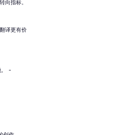
在转向指标。
的翻译更有价
。
色。
-
的创作。