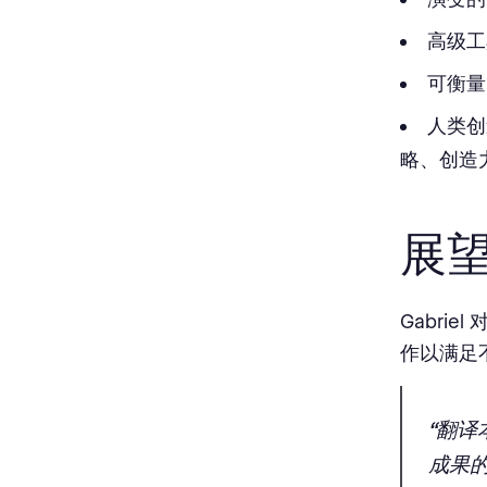
高级工
可衡量
人类创
略、创造
展
Gabri
作以满足
“翻
成果