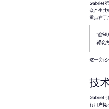
Gabri
众产生共
重点在于
“翻
观众
这一变化
技术
Gabri
行用户提