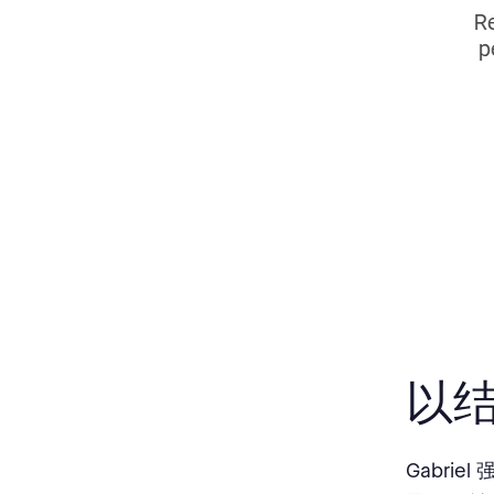
以
Gabri