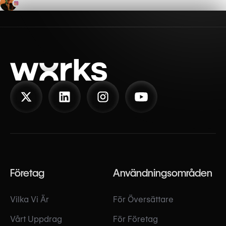
Företag
Användningsområden
Vilka Vi Är
För Översättare
Vårt Uppdrag
För Företag