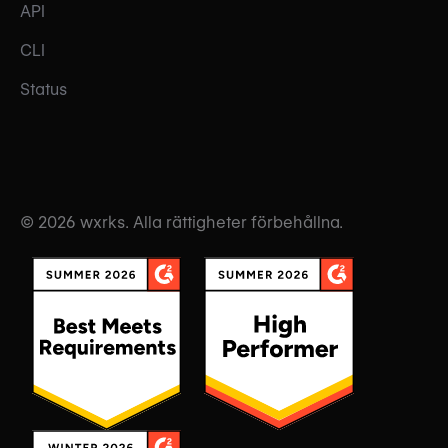
API
CLI
Status
© 2026 wxrks. Alla rättigheter förbehållna.