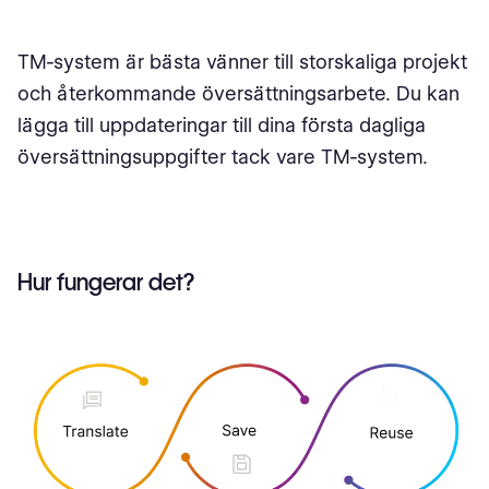
Straff
TM-system är bästa vänner till storskaliga projekt
TM i framtiden
och återkommande översättningsarbete. Du kan
lägga till uppdateringar till dina första dagliga
Avslutande tankar
översättningsuppgifter tack vare TM-system.
Frågor för lokaliseringsgemenskapen
Hur fungerar det?