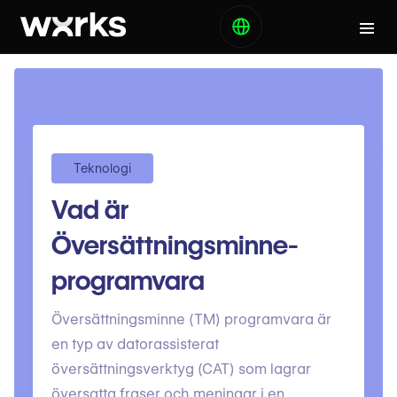
Teknologi
Vad är
Översättningsminne-
programvara
Översättningsminne (TM) programvara är
en typ av datorassisterat
översättningsverktyg (CAT) som lagrar
översatta fraser och meningar i en