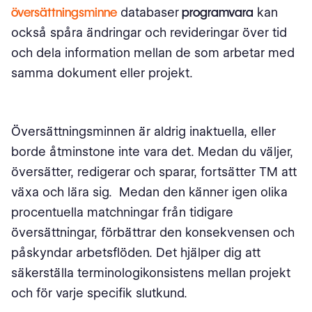
Exempel på meningar som kan skrivas om för att
översättningsminne
databaser
programvara
kan
maximera Översättningsminne utnyttjande:
också spåra ändringar och revideringar över tid
Hur man skapar ett översättningsminne av hög kvalitet?
och dela information mellan de som arbetar med
samma dokument eller projekt.
Hur man hanterar ett stort översättningsminne
Hur man upprätthåller integriteten hos ett
översättningsminne
Översättningsminnen är aldrig inaktuella, eller
borde åtminstone inte vara det. Medan du väljer,
Vad man ska göra om översättningsminnet inte är 100%
översätter, redigerar och sparar, fortsätter TM att
tillförlitligt
växa och lära sig. Medan den känner igen olika
När är MT bättre än TM?
procentuella matchningar från tidigare
översättningar, förbättrar den konsekvensen och
Använd automatiserade Kvalitetssäkringskontroller (QA)
innan du för in översättningar i TM
påskyndar arbetsflöden. Det hjälper dig att
säkerställa terminologikonsistens mellan projekt
Inkludera alla förändringar som görs utanför TM i TM
och för varje specifik slutkund.
Dubblettposter