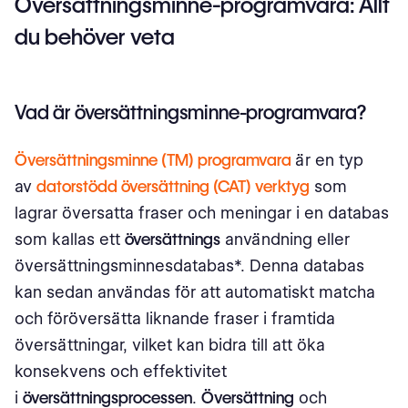
Översättningsminne-programvara: Allt
Medicinska och vetenskapliga dokument
du behöver veta
Vilka är fördelarna med översättningsminne?
Juridiska och finansiella textapplikationer
Vad är översättningsminne-programvara?
Juridisk
Översättningsminne (TM) programvara
är en typ
Finansiella
av
datorstödd översättning (CAT) verktyg
som
lagrar översatta fraser och meningar i en databas
Teknisk dokumentation och produktmanualer
som kallas ett
översättnings
användning eller
Perfekta och fuzzy träffar
översättningsminnesdatabas*. Denna databas
kan sedan användas för att automatiskt matcha
Vilka är några bästa praxis för att använda ett
och föröversätta liknande fraser i framtida
översättningsminne?
översättningar, vilket kan bidra till att öka
Var uppmärksam på källtexten redan innan översättning
konsekvens och effektivitet
för att dra mest nytta av översättningsminnet
i
översättningsprocessen
.
Översättning
och