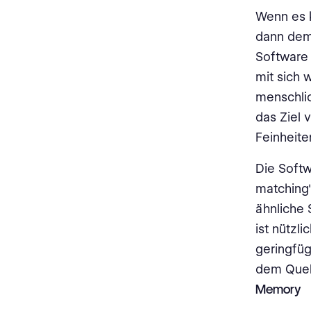
Memory zu profitieren
Wenn es k
Beispiele für Sätze, die
dann dem
umgeschrieben werden
Software 
könnten, um die Translation
Memory-Nutzung zu
mit sich 
maximieren:
menschli
das Ziel 
Wie erstellt man eine qualitativ
hochwertige Translation
Feinheite
Memory?
Die Soft
Wie man eine große Translation
matching"
Memory verwaltet
ähnliche 
Wie man die Integrität einer
ist nützl
Translation Memory
geringfüg
aufrechterhält
dem Quell
Was tun, wenn die Translation
Memory
Memory nicht 100% zuverlässig
ist