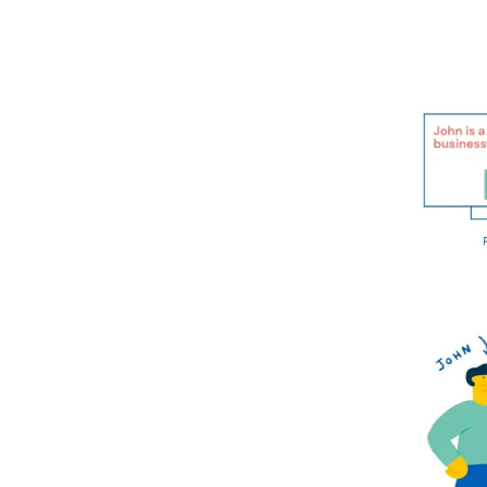
Wann ist MT besser als TM?
Verwenden Sie automatisierte
Qualitätssicherungsprüfungen
(QA), bevor Sie Übersetzungen
in das TM übernehmen
Nehmen Sie alle Änderungen,
die außerhalb des TM
vorgenommen werden, in das
TM auf
Doppelte Einträge
Strafen
TM in der Zukunft
Abschließende Gedanken