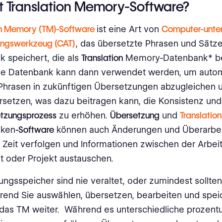
t Translation Memory-Software?
on Memory (TM)-Software
ist eine Art von
Computer-unte
ungswerkzeug (CAT)
, das übersetzte Phrasen und Sätze
 speichert, die als
Translation
Memory-Datenbank* be
ese Datenbank kann dann verwendet werden, um auto
Phrasen in zukünftigen Übersetzungen abzugleichen 
setzen, was dazu beitragen kann, die Konsistenz und 
tzungsprozess
zu erhöhen.
Übersetzung
und
Translati
nken
-Software
können auch Änderungen und Überarbe
 Zeit verfolgen und Informationen zwischen der Arbei
 oder Projekt austauschen.
ngsspeicher sind nie veraltet, oder zumindest sollten 
rend Sie auswählen, übersetzen, bearbeiten und spei
 das TM weiter. Während es unterschiedliche prozent