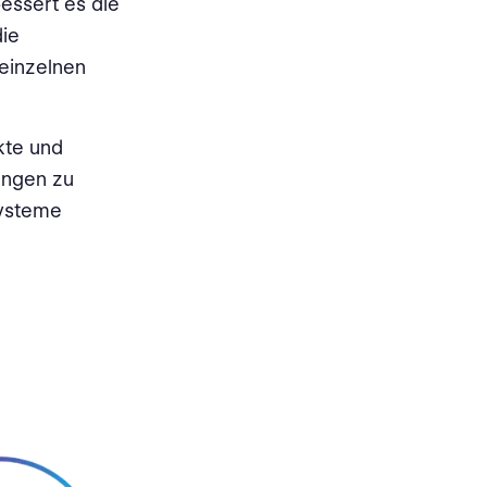
essert es die
die
 einzelnen
kte und
ungen zu
Systeme