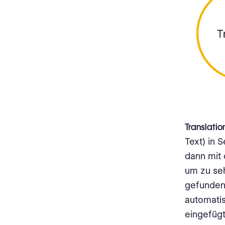
Anwendungen für juristische
und finanzielle Texte
Rechtlich
Finanz
Technische Dokumentationen
und Produkthandbücher
Perfekte und unscharfe
Übereinstimmungen
Translati
Text) in
Was sind einige bewährte
Verfahren für die Nutzung einer
dann mit
Translation Memory?
um zu se
gefunden
Achten Sie auf den Quelltext,
noch bevor Sie mit der
automatis
Übersetzung beginnen, um am
eingefügt
meisten von der Translation