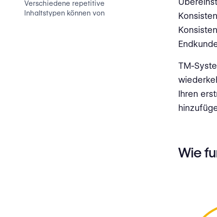
Übereins
Verschiedene repetitive
Inhaltstypen können von
Konsisten
Translation Memory Tools
Konsisten
profitieren
Endkunden
Technische Dokumentation
TM-System
Software und Website-
wiederke
Lokalisierung
Ihren er
Marketing und
hinzufüge
Werbematerialien‍
Juristische Dokumente
Wie fu
Medizinische und
wissenschaftliche Dokumente
Was sind die Vorteile von
Translation Memory?