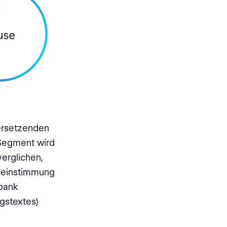
bersetzenden
 Segment wird
erglichen,
ereinstimmung
bank
gstextes)