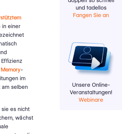
doppelt so schnell
und tadellos
Fangen Sie an
rstütztem
 in einer
zeichnet
matisch
und
Effizienz
on Memory
-
itungen im
Unsere Online-
t am selben
Veranstaltungen!
Webinare
sie es nicht
chern, wächst
uale