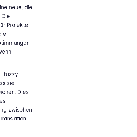
ine neue, die
 Die
für Projekte
die
nstimmungen
 wenn
 "fuzzy
ss sie
eichen. Dies
 es
ung zwischen
r
Translation