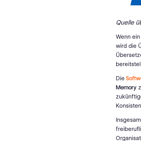
Fragen an die
Lokalisierungsgemeinschaft
Quelle 
Wenn ein
wird die 
Übersetze
bereitste
Die
Softw
Memory
z
zukünfti
Konsiste
Insgesam
freiberuf
Organisat