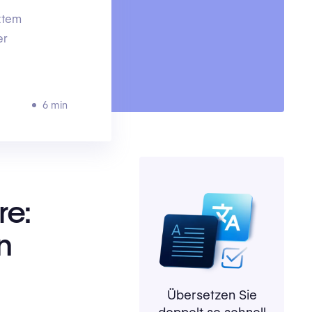
ztem
er
6 min
re:
n
Übersetzen Sie