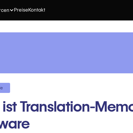
Preise
Kontakt
rcen
ie
ist Translation-Mem
tware