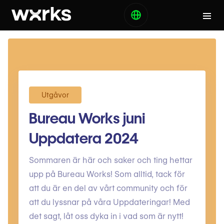
Utgåvor
Bureau Works juni
Uppdatera 2024
Sommaren är här och saker och ting hettar
upp på Bureau Works! Som alltid, tack för
att du är en del av vårt community och för
att du lyssnar på våra Uppdateringar! Med
det sagt, låt oss dyka in i vad som är nytt!