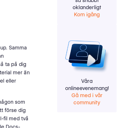
så snabbt
oklanderligt
Kom igång
 djup. Samma
an
Så ta på dig
terial mer än
el eller
Våra
onlineevenemang!
Gå med i vår
 någon som
community
t förse dig
l-fil med två
gle Docs-