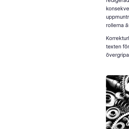
redigerad
konsekven
uppmuntra
rollerna 
Korrektur
texten fö
övergripa