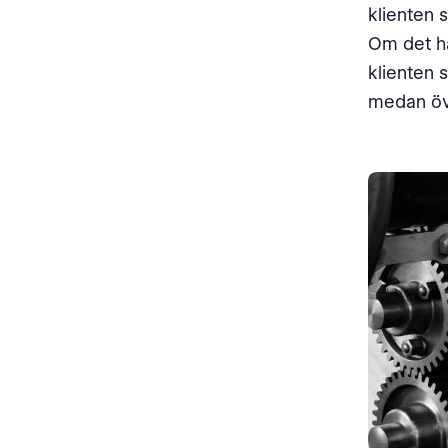
klienten 
Om det hä
klienten 
medan öve