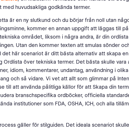
 med huvudsakliga godkända termer.
tta är en ny slutkund och du börjar från noll utan någ
ingsminne, kommer en annan uppgift att läggas till på d
tekniska området, liksom i några andra, är din ordlista
ingen. Utan den kommer texten att smulas sönder och k
I det här scenariot är ditt bästa alternativ att skapa 
g Ordlista över tekniska termer. Det bästa skulle vara 
oner, idiom, kommentarer, undantag, användning i olika
g och så vidare. Vi vet att allt som glimmar på Intern
se till att använda pålitliga källor för att Skapa din te
kludera branschspecifika ordböcker, officiella standarder
ända institutioner som FDA, OSHA, ICH, och alla tilläm
cess gäller för stilguiden. Det ideala scenariot skulle