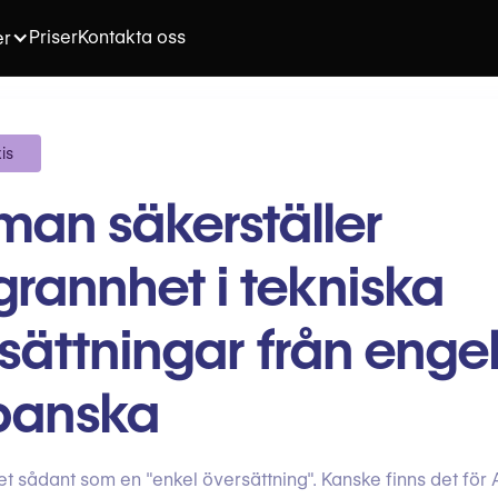
Priser
Kontakta oss
er
is
man säkerställer
rannhet i tekniska
sättningar från enge
 spanska
et sådant som en "enkel översättning". Kanske finns det för A