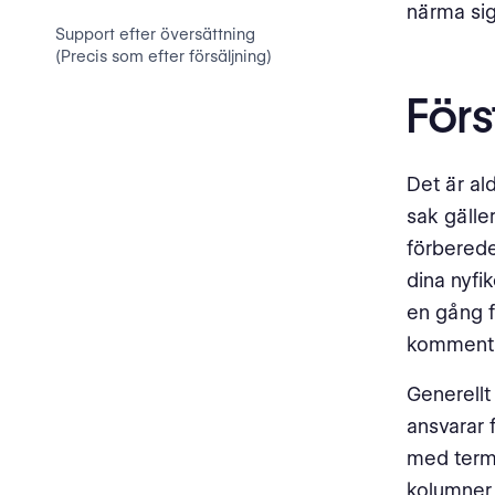
närma sig
Support efter översättning
(Precis som efter försäljning)
Förs
Det är ald
sak gäller
förberede
dina nyfi
en gång fö
kommentar
Generellt
ansvarar 
med termi
kolumne