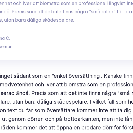
nhet och iver att blomstra som en professionell lingvist. Int
ndå. Precis som att det inte finns några "små roller" för bra
, utan bara dåliga skådespelare.
na C.
uemani
 inget sådant som en "enkel översättning". Kanske finns
vmedvetenhet och iver att blomstra som en professionel
sserad ändå. Precis som att det inte finns några "små ro
re, utan bara dåliga skådespelare. I vilket fall som hel
on text du får som översättare kommer inte att ta dig 
g ut genom dörren och på trottoarkanten, men inte lång
åden kommer det att öppna en bredare dörr för först