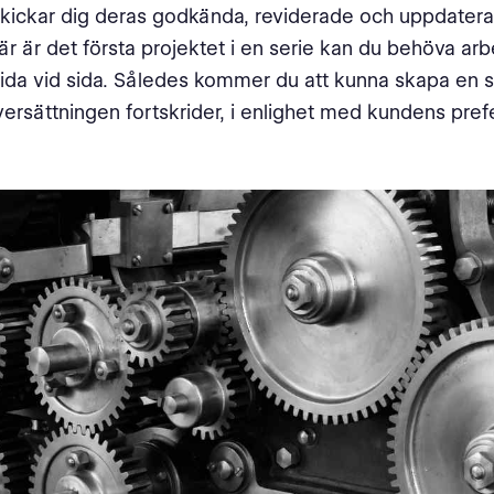
skickar dig deras godkända, reviderade och uppdaterad
r är det första projektet i en serie kan du behöva ar
sida vid sida. Således kommer du att kunna skapa en s
rsättningen fortskrider, i enlighet med kundens pref