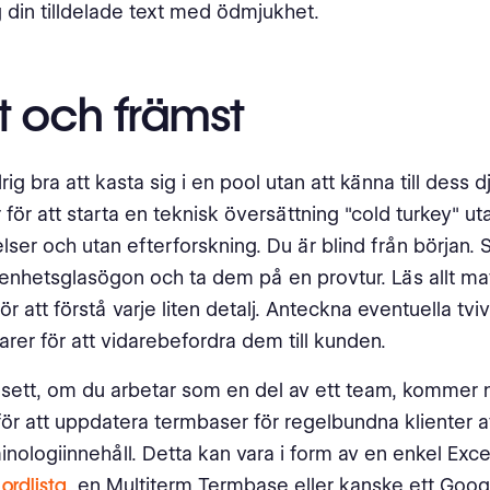
 din tilldelade text med ödmjukhet.
t och främst
rig bra att kasta sig i en pool utan att känna till dess
 för att starta en teknisk översättning "cold turkey" ut
lser och utan efterforskning. Du är blind från början. 
kenhetsglasögon och ta dem på en provtur. Läs allt ma
r att förstå varje liten detalj. Anteckna eventuella tviv
er för att vidarebefordra dem till kunden.
 sett, om du arbetar som en del av ett team, kommer
för att uppdatera termbaser för regelbundna klienter at
nologiinnehåll. Detta kan vara i form av en enkel Exce
r
ordlista
, en Multiterm Termbase eller kanske ett Goo