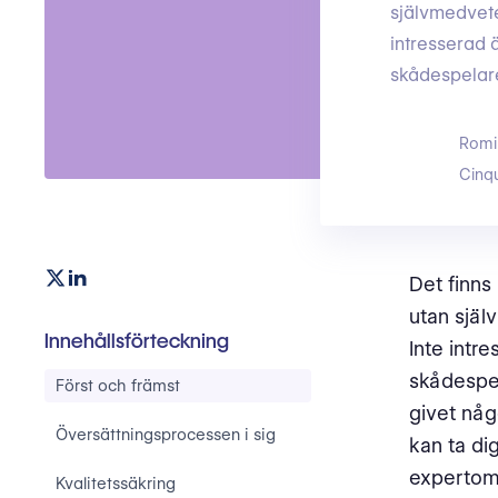
självmedvete
intresserad ä
skådespelare
Romi
Cinq
Det finns
utan själ
Innehållsförteckning
Inte intre
skådespela
Först och främst
givet någ
Översättningsprocessen i sig
kan ta di
expertomr
Kvalitetssäkring