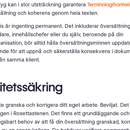
yg kan i stor utsträckning garantera
Terminologihanter
llning och koherens genom hela texten.
vis är ingenting permanent. Det inkluderar översättni
dare, innehållschefer eller du själv, beroende på din
anisation, bör alltid hålla översättningsminnen uppdat
nde för att uppnå och säkerställa konsekvens i doku
rån samma klient.
itetssäkring
e granska och korrigera ditt eget arbete. Beviljat. Det 
ligen i Rosettastenen. Det finns ett grundläggande och
ngsbart behov av att få din översättning granskad, kor