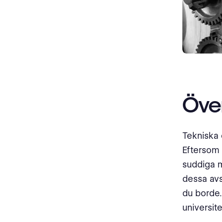
Över
Tekniska
Eftersom 
suddiga m
dessa avs
du borde.
universit