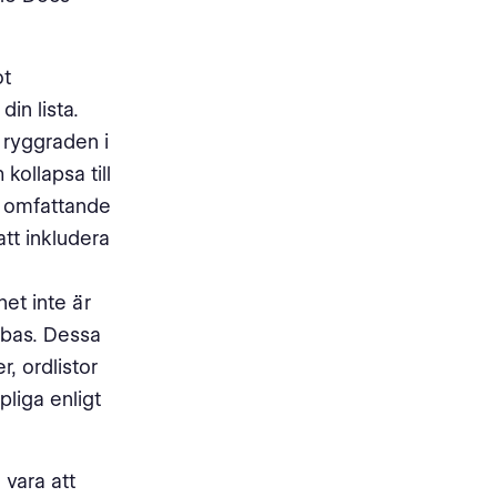
ot
in lista.
 ryggraden i
ollapsa till
en omfattande
att inkludera
et inte är
rmbas. Dessa
, ordlistor
pliga enligt
 vara att