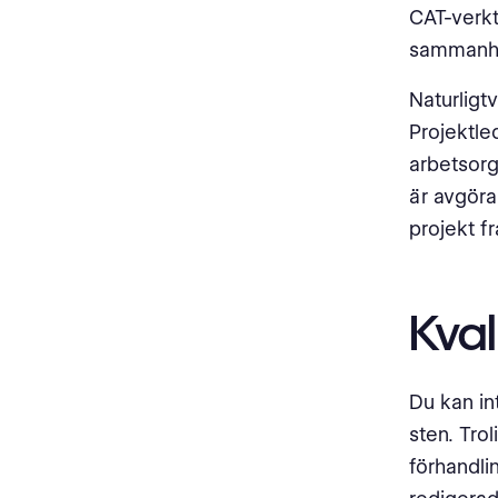
CAT-verkt
sammanhå
Naturligt
Projektle
arbetsorg
är avgöra
projekt f
Kval
Du kan int
sten. Tro
förhandli