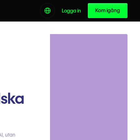
Kom igång
Logga in
lska
I, utan