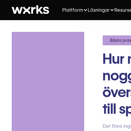
Plattform
Lösningar
Resurs
Bästa prax
Hur 
nogg
över
till
Det finns ing