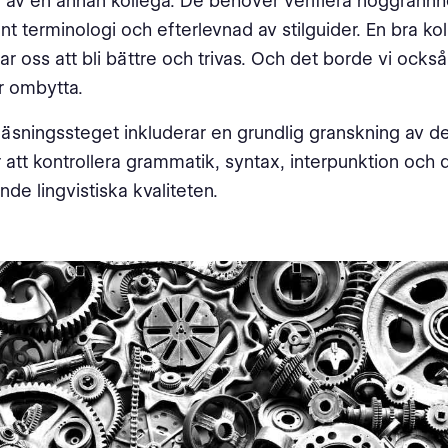
 av en annan kollega. De behöver verifiera noggrannh
t terminologi och efterlevnad av stilguider. En bra ko
r oss att bli bättre och trivas. Och det borde vi också
är ombytta.
läsningssteget inkluderar en grundlig granskning av d
r att kontrollera grammatik, syntax, interpunktion och 
nde lingvistiska kvaliteten.