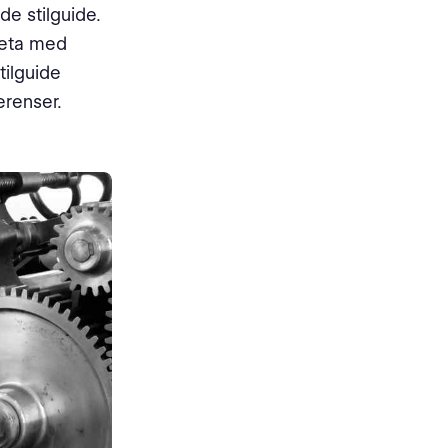
e stilguide.
beta med
tilguide
erenser.