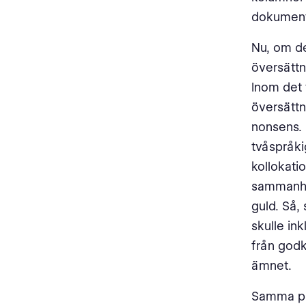
dokument
Nu, om de
översättn
Inom det 
översättn
nonsens. 
tvåspråki
kollokati
sammanhan
guld. Så, 
skulle in
från godk
ämnet.
Samma pro