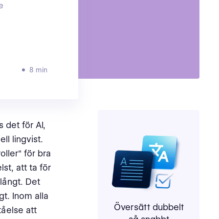
e
8 min
 det för AI,
l lingvist.
ller" för bra
st, att ta för
långt. Det
t. Inom alla
Översätt dubbelt
åelse att