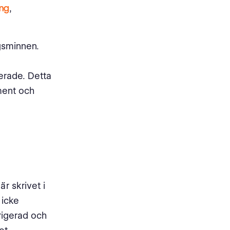
ing
,
ngsminnen.
erade. Detta
ment och
är skrivet i
 icke
rigerad och