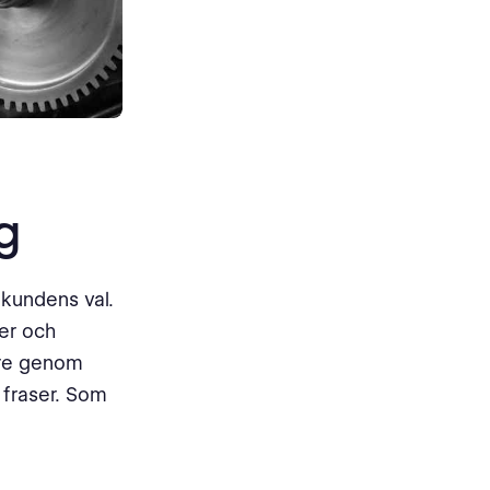
g
 kundens val.
ner och
are genom
 fraser. Som