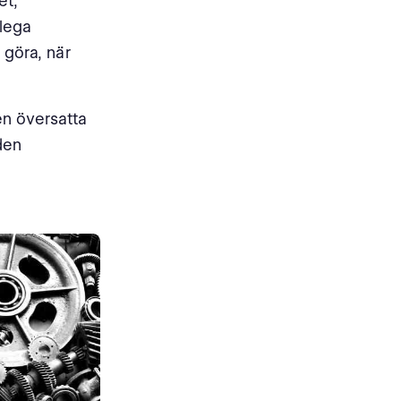
et,
llega
 göra, när
en översatta
den