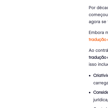
Por déca
começou 
agora se
Embora mu
tradução 
Ao contrá
tradução 
isso incl
Criativ
carrega
Conside
jurídic