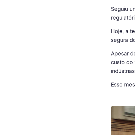
Seguiu 
regulatór
Hoje, a 
segura d
Apesar d
custo do 
indústria
Esse mes