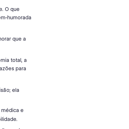
e. O que
bem-humorada
norar que a
ia total, a
razões para
são; ela
 médica e
ilidade.