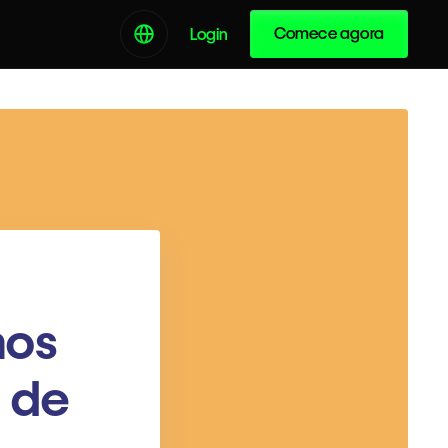
Comece agora
Login
mos
a de