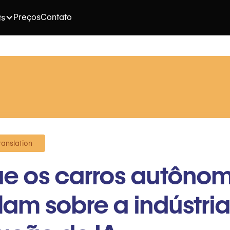
Preços
Contato
ts
ranslation
e os carros autôno
lam sobre a indústri