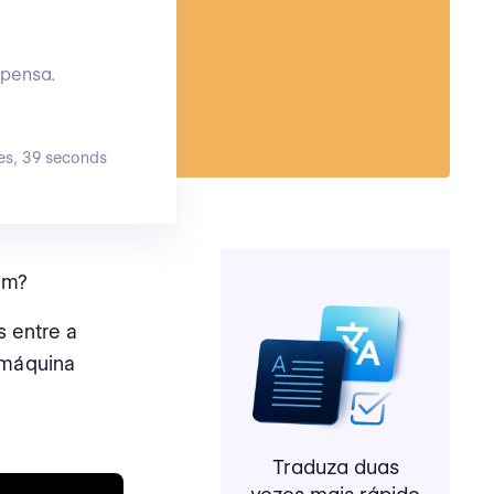
 pensa.
es, 39 seconds
um?
s entre a
 máquina
Traduza duas