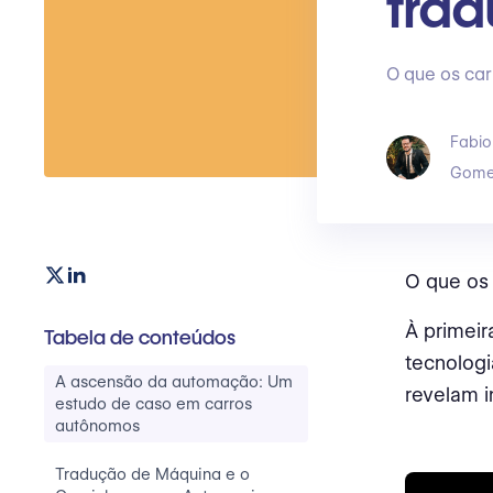
trad
O que os ca
Fabio
Gome
O que os
À primeir
Tabela de conteúdos
tecnolog
A ascensão da automação: Um
revelam i
estudo de caso em carros
autônomos
Tradução de Máquina e o