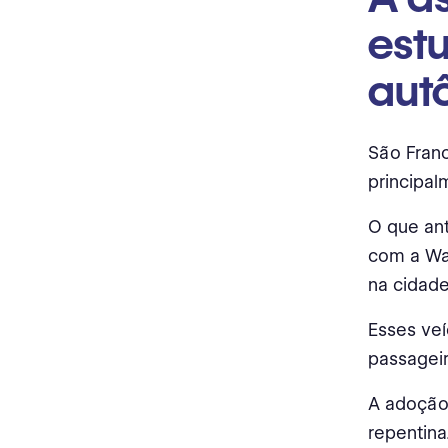
est
aut
São Fran
principa
O que ant
com a Wa
na cidade
Esses ve
passagei
A adoção
repentina