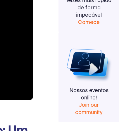
vezes mais rápido
de forma
impecável
Comece
Nossos eventos
online!
Join our
community
o: Um