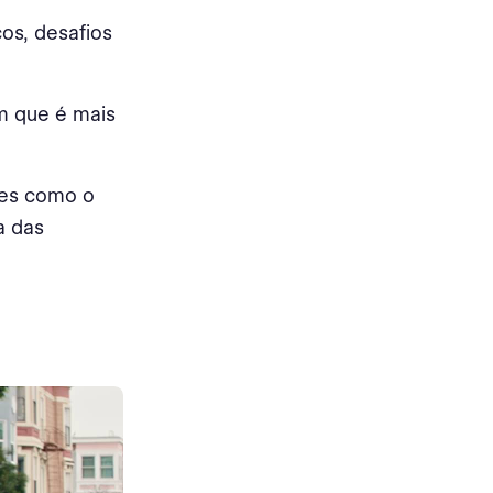
os, desafios
m que é mais
res como o
a das