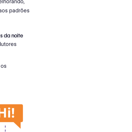
elhorando,
aos padrões
s da noite
dutores
 os