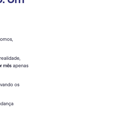
nomos,
realidade,
or mês
apenas
evando os
udança