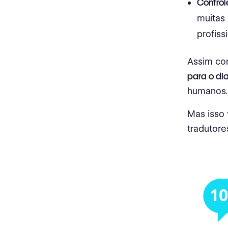
Control
muitas
profiss
Assim c
para o di
humanos.
Mas isso 
tradutore