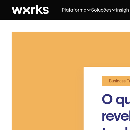
Plataforma
Soluções
insigh
Business T
O qu
reve