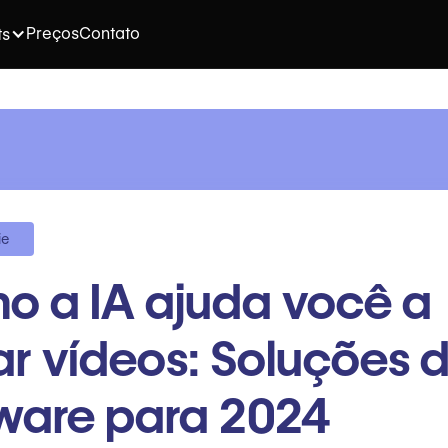
Preços
Contato
ts
ie
 a IA ajuda você a
ar vídeos: Soluções 
ware para 2024