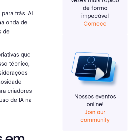
vezes mais rápido
de forma
para trás. AI
impecável
ma onda de
Comece
s de
riativas que
sso técnico,
siderações
nhosidade
ra criadores
Nossos eventos
uso de IA na
online!
Join our
community
s em