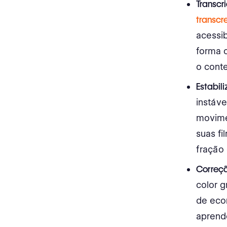
Transcr
transcr
acessib
forma 
o conte
Estabil
instáve
movime
suas f
fração
Correç
color g
de eco
aprend