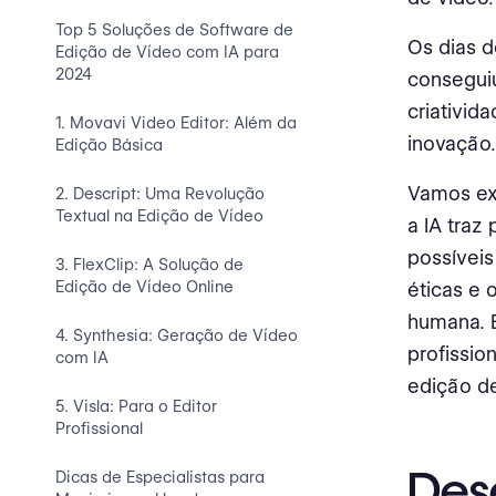
Top 5 Soluções de Software de
Os dias d
Edição de Vídeo com IA para
2024
consegui
criativid
1. Movavi Video Editor: Além da
inovação.
Edição Básica
Vamos exp
2. Descript: Uma Revolução
Textual na Edição de Vídeo
a IA traz
possíveis
3. FlexClip: A Solução de
Edição de Vídeo Online
éticas e 
humana. E
4. Synthesia: Geração de Vídeo
profissio
com IA
edição de
5. Visla: Para o Editor
Profissional
Des
Dicas de Especialistas para