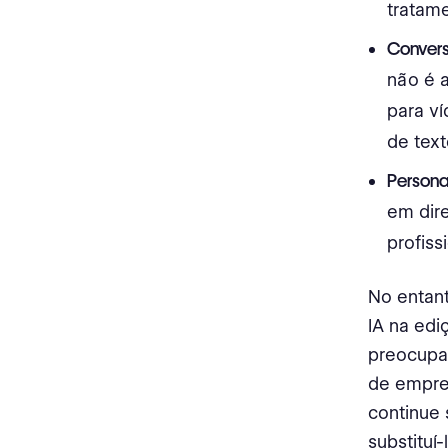
tratame
Convers
não é 
para v
de tex
Persona
em dir
profiss
No entan
IA na edi
preocupa
de empreg
continue 
substituí-la