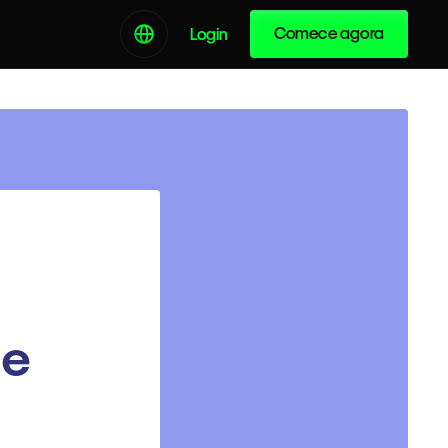
Comece agora
Login
de