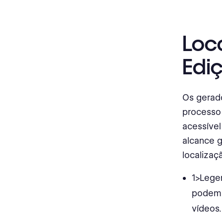
Loc
Edi
Os gerado
processo 
acessíve
alcance g
localizaç
1>Lege
podem 
vídeos.