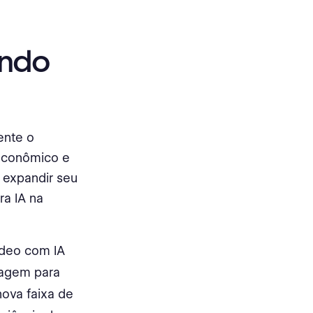
ando
ente o
 econômico e
 expandir seu
ra IA na
ídeo com IA
lagem para
 nova faixa de