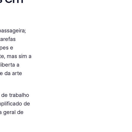
assageira;
arefas
ipes e
te, mas sim a
iberta a
e da arte
 de trabalho
plificado de
a geral de