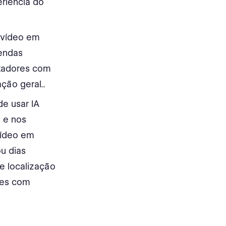
eriência do
 vídeo em
gendas
ctadores com
o geral.​​​.
de usar IA
o e nos
vídeo em
u dias
e localização
res com