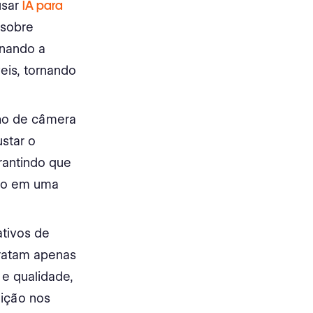
usar
IA para
 sobre
onando a
eis, tornando
lho de câmera
ustar o
rantindo que
ito em uma
tivos de
 tratam apenas
e qualidade,
ição nos