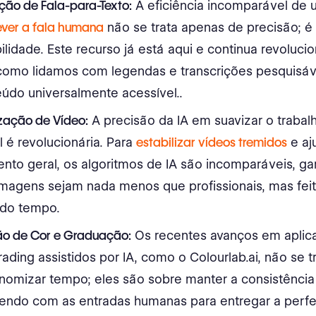
ição de Fala-para-Texto:
A eficiência incomparável de 
ever a fala humana
não se trata apenas de precisão; é
ilidade. Este recurso já está aqui e continua revoluci
como lidamos com legendas e transcrições pesquisáv
údo universalmente acessível.​.
ização de Vídeo:
A precisão da IA em suavizar o traba
l é revolucionária. Para
estabilizar vídeos tremidos
e aj
nto geral, os algoritmos de IA são incomparáveis, ga
ilmagens sejam nada menos que profissionais​, mas fe
 do tempo.
ão de Cor e Graduação:
Os recentes avanços em aplica
rading assistidos por IA, como o Colourlab.ai, não se
nomizar tempo; eles são sobre manter a consistência 
endo com as entradas humanas para entregar a perfe