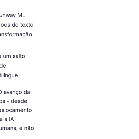
Runway ML
sões de texto
ransformação
a um salto
ade
língue.​.
O avanço da
cos - desde
deslocamento
e a IA
humana, e não