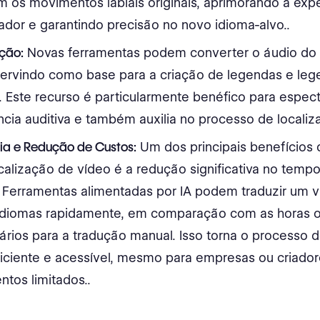
 os movimentos labiais originais, aprimorando a exp
dor e garantindo precisão no novo idioma-alvo.​​​.
ição:
Novas ferramentas podem converter o áudio do
 servindo como base para a criação de legendas e le
s. Este recurso é particularmente benéfico para espe
ncia auditiva e também auxilia no processo de localizaçã
cia e Redução de Custos:
Um dos principais benefícios 
calização de vídeo é a redução significativa no temp
. Ferramentas alimentadas por IA podem traduzir um 
 idiomas rapidamente, em comparação com as horas o
rios para a tradução manual. Isso torna o processo d
ficiente e acessível, mesmo para empresas ou criado
tos limitados.​.