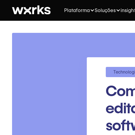
Plataforma
Soluções
insigh
Technolog
Como
edit
soft