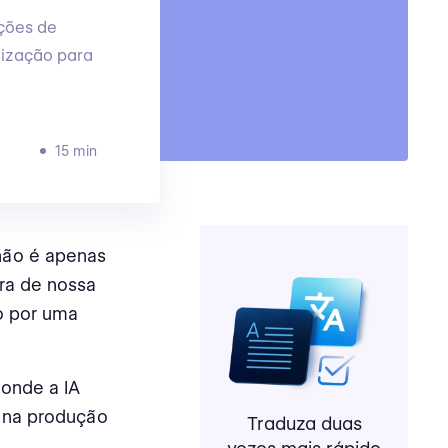
uções de
lização para
15 min
não é apenas
ra de nossa
o por uma
onde a IA
e na produção
Traduza duas