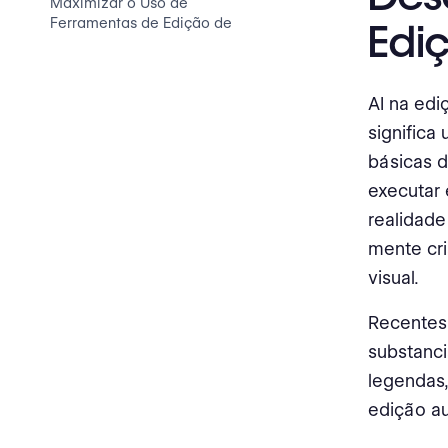
Maximizar o Uso de
Ferramentas de Edição de
Edi
Vídeo com IA
Conclusão: O Futuro da Edição
AI na edi
de Vídeo com IA
signific
básicas d
executar 
realidade
mente cri
visual.
Recentes
substanci
legendas,
edição a