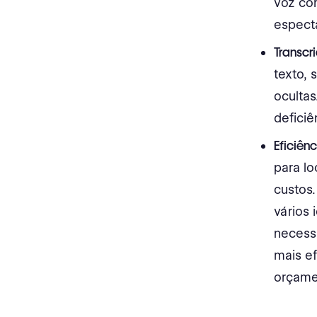
voz com
especta
Transcr
texto,
oculta
deficiê
Eficiên
para lo
custos
vários
necessá
mais e
orçamen