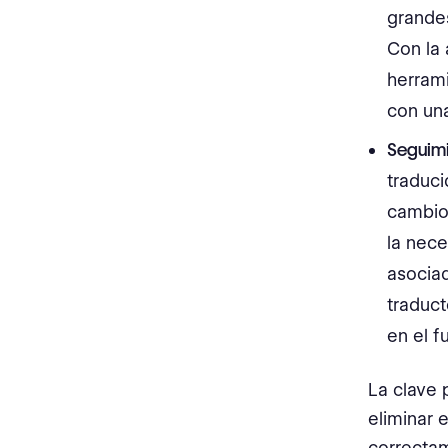
grande
Con la 
herram
con un
Seguim
traduci
cambios
la nece
asocia
traduc
en el f
La clave 
eliminar 
correctam