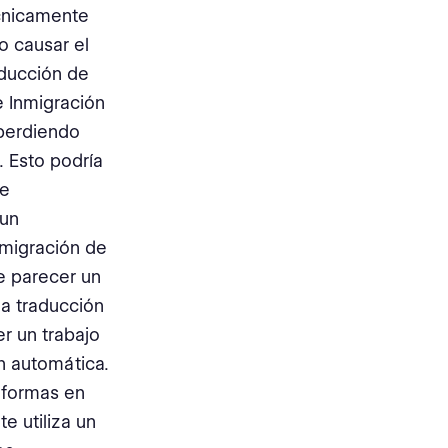
cnicamente
o causar el
aducción de
e Inmigración
 perdiendo
 Esto podría
de
 un
nmigración de
e parecer un
a traducción
r un trabajo
n automática.
s formas en
e utiliza un