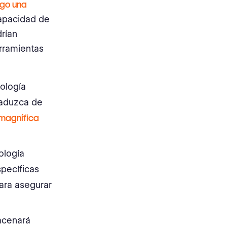
ego una
capacidad de
rían
erramientas
nología
raduzca de
 magnífica
ología
specíficas
ara asegurar
acenará