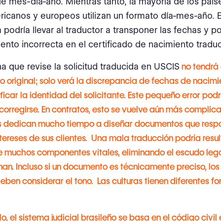
e mes-día-año. Mientras tanto, la mayoría de los país
ricanos y europeos utilizan un formato día-mes-año. 
a podría llevar al traductor a transponer las fechas y p
ento incorrecta en el certificado de nacimiento traduc
a que revise la solicitud traducida en USCIS
no tendrá
 original; solo verá la discrepancia de fechas de nacimi
ficar la identidad del solicitante. Este pequeño error podr
orregirse. En contratos, esto se vuelve aún más complica
dedican mucho tiempo a diseñar documentos que respa
tereses de sus clientes. Una mala traducción podría resul
e muchos componentes vitales, eliminando el escudo leg
nan. Incluso si un documento es técnicamente preciso, l
ben considerar el tono. Las culturas tienen diferentes fo
o, el sistema judicial brasileño se basa en el código civil