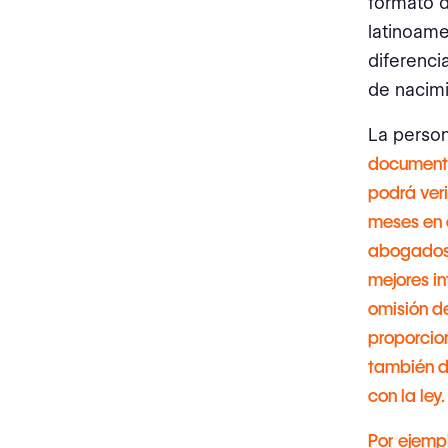
formato d
latinoame
diferenci
de nacimi
La person
documento
podrá veri
meses en c
abogados 
mejores in
omisión d
proporcio
también de
con la ley.
Por ejempl