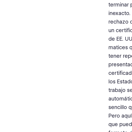
terminar
inexacto.
rechazo d
un certif
de EE. UU
matices q
tener rep
presentac
certifica
los Estad
trabajo s
automátic
sencillo 
Pero aquí
que puede