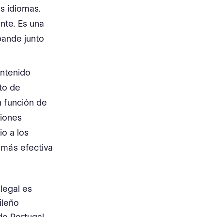
s idiomas.
nte. Es una
pande junto
ontenido
to de
n función de
ciones
o a los
 más efectiva
 legal es
ileño
e Portugal.