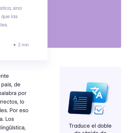
tica, sino
 que las
les.
2 min
ente
 país, de
palabra por
rectos, lo
les. Por eso
a. Los
Traduce el doble
ingüística,