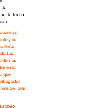
es
Esta
oner la fecha
ido.
 acceso al
ento y no
ía llevar
do. Los
lden los
tar en la
al que
os abogados
rmas de lidiar
 europeo,