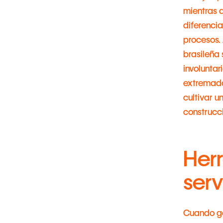
mientras 
diferencia
procesos.
brasileña
involuntar
extremada
cultivar 
construcci
Herr
serv
Cuando ge