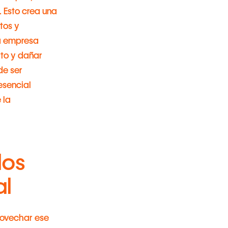
 Esto crea una
tos y
na empresa
rto y dañar
de ser
esencial
 la
los
al
rovechar ese