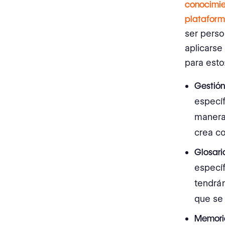
conocimie
plataform
ser perso
aplicarse
para esto
Gestión
específ
manera
crea co
Glosari
específ
tendrá
que se 
Memoria