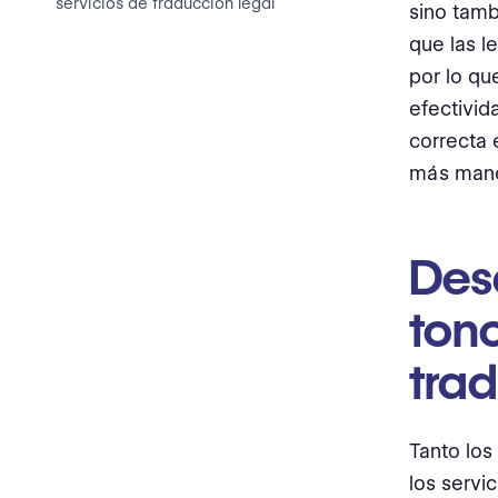
servicios de traducción legal
sino tamb
que las l
por lo qu
efectivid
correcta 
más mane
Desa
tono
trad
Tanto los
los servi