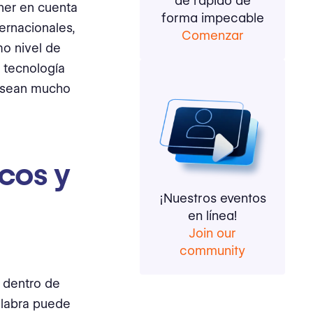
de rápido de
ner en cuenta
forma impecable
ternacionales,
Comenzar
o nivel de
 tecnología
l sean mucho
icos y
¡Nuestros eventos
en línea!
Join our
community
s dentro de
palabra puede