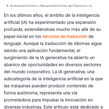
9. Automatización y Personalización del Servicio al
Cliente
En los últimos años, el ámbito de la inteligencia
10. Aprendiendo de Tickets de Soporte Anteriores y No
artificial (IA) ha experimentado una expansión
Resueltos
profunda, extendiéndose mucho más allá de su
papel inicial en los
servicios de traducción
de
11. Proporcionando Scripts Inteligentes para
Interacciones de Agentes
lenguaje. Aunque la traducción de idiomas sigue
siendo una aplicación fundamental, el
12. Desarrollando Marketing Personalizado
surgimiento de la IA generativa ha abierto un
13. Aumentar la Precisión y Eficacia de la Segmentación
abanico de oportunidades en diversos sectores
de Anuncios
del mundo corporativo. La IA generativa, una
subcategoría de la inteligencia artificial en la que
14. Detectando Amenazas de Seguridad e Intentos de
Secuestro de Cuentas
las máquinas pueden producir contenido de
forma autónoma, representa una vía
15. Analizando Comunicaciones en busca de Intentos de
prometedora para impulsar la innovación en
Phishing y Ingeniería Social
diversas industrias. Este artículo está dedicado a