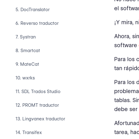
el softwa
5. DocTranslator
¡Y mira, n
6. Reverso traductor
Ahora, si
7. Systran
software
8. Smartcat
Para los 
9. MateCat
tan rápid
10. wxrks
Para los 
problemas
11. SDL Trados Studio
tablas. S
12. PROMT traductor
debe ser
13. Lingvanex traductor
Afortunad
tarea, ha
14. Transifex