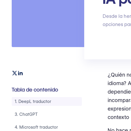
Desde la her
opciones par
¿Quién no
idioma? A
Tabla de contenido
dependien
incompar
1. DeepL traductor
expresion
3. ChatGPT
contexto 
4. Microsoft traductor
No hace 