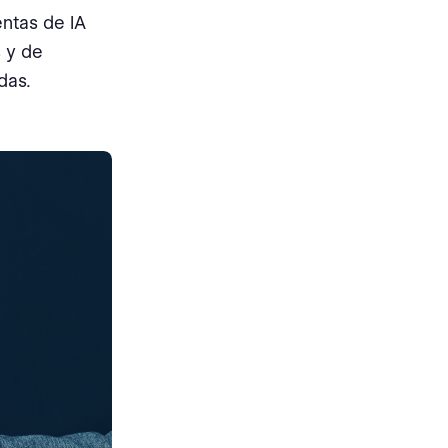
entas de IA
 y de
das.