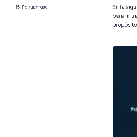
En la sig
15. Pairaphrase
para la 
COMPARACIÓN GENERAL
propósit
Uso gratuito
Artículos académicos y
documentos
Imágenes y Gráficos
¿Cuál es la mejor herramienta
de IA?