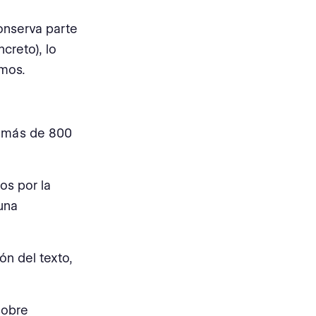
nserva parte
creto), lo
omos.
r más de 800
os por la
una
ón del texto,
sobre