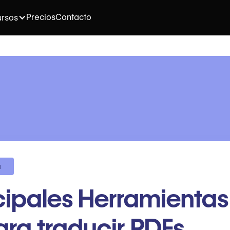
Precios
Contacto
rsos
a
cipales Herramientas
ara traducir PDFs