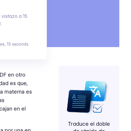
 vistazo a 15
.
es, 15 seconds
PDF en otro
rdad es que,
ua materna es
as
cajan en el
Traduce el doble
a por una en