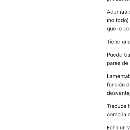
Además d
(no todo) 
que lo co
Tiene una
Puede tra
pares de 
Lamentabl
función d
desventaj
Traduce h
como la c
Echa un v