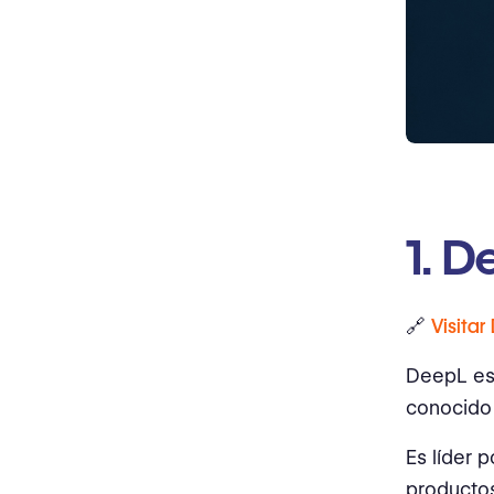
1. D
🔗
Visitar
DeepL es
conocido 
Es líder p
productos