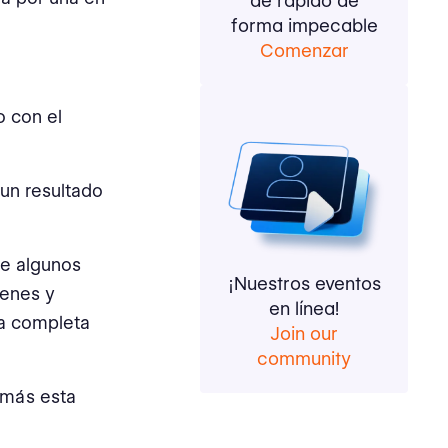
de rápido de
forma impecable
Comenzar
o con el
 un resultado
de algunos
¡Nuestros eventos
genes y
en línea!
ta completa
Join our
community
n más esta