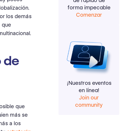
de rápido de
forma impecable
lobalización.
Comenzar
por los demás
a que
ultinacional.
o de
¡Nuestros eventos
en línea!
Join our
community
osible que
guien más se
más a los