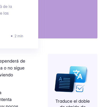
á de la
e las
2 min
 dependerá de
da o no sigue
lviendo
a
ntenta
Traduce el doble
muy pocos