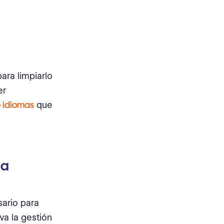
ara limpiarlo
er
e idiomas
que
la
sario para
va la gestión