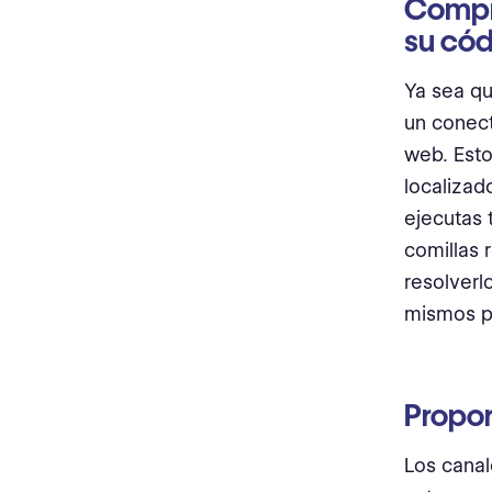
Compr
su có
Ya sea qu
un conect
web. Esto
localizad
ejecutas 
comillas 
resolverl
mismos p
Propor
Los canal