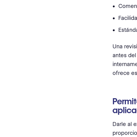
Comenta
Facilid
Estánda
Una revis
antes del
intername
ofrece es
Permit
aplica
Darle al 
proporcio