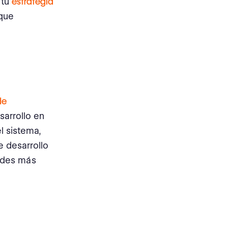
 tu
estrategia
 que
de
sarrollo en
l sistema,
e desarrollo
andes más