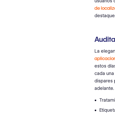
usuarios 
de locali
destaque.
Audita
La elegan
aplicacio
estos día
cada una 
dispares 
adelante.
Tratami
Etique