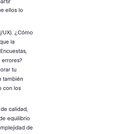
artir
e ellos lo
UI/UX). ¿Cómo
que la
¿Encuestas,
 errores?
orar tu
n también
o con los
de calidad,
e equilibrio
omplejidad de