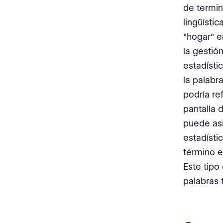
de termin
lingüísti
"hogar" e
la gestió
estadísti
la palabr
podría ref
pantalla d
puede asi
estadísti
término e
Este tipo
palabras 