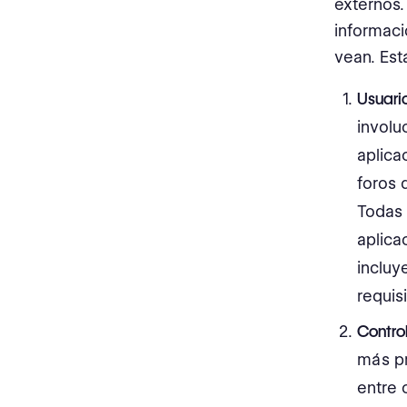
externos.
informaci
vean. Est
Usuari
involu
aplica
foros 
Todas 
aplica
incluy
requis
Contro
más pr
entre 