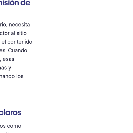
isión de
io, necesita
or al sitio
 el contenido
fes. Cuando
, esas
mas y
onando los
claros
rnos como