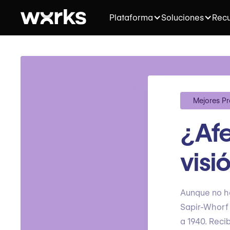
Plataforma
Soluciones
Recu
Mejores Pr
¿Afe
visi
Aunque no ha
Sapir-Whorf 
a 1940. Reci