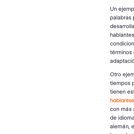
Un ejempl
palabras 
desarrolla
hablantes
condicion
términos 
adaptació
Otro ejem
tiempos p
tienen es
hablantes
con más 
de idioma
alemán, e