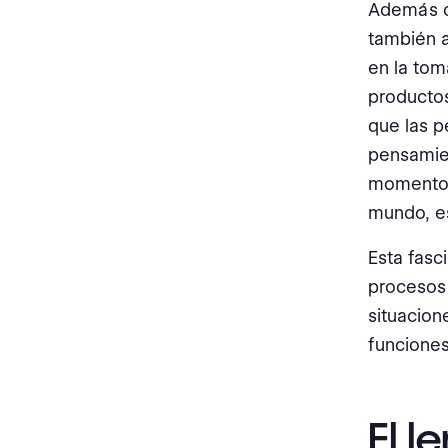
Además de
también a
en la tom
productos
que las p
pensamie
momento. 
mundo, es
Esta fasc
procesos
situacion
funciones
El l