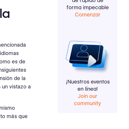
de rápido de
forma impecable
la
Comenzar
 mencionada
 idiomas
Como es de
nsiguientes
nsión de la
¡Nuestros eventos
 un vistazo a
en línea!
Join our
community
l mismo
pto más que