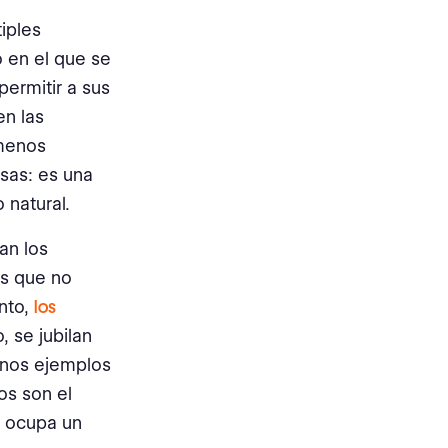
iples
o en el que se
permitir a sus
en las
 menos
nsas: es una
 natural.
an los
as que no
anto,
los
, se jubilan
unos ejemplos
os son el
s ocupa un