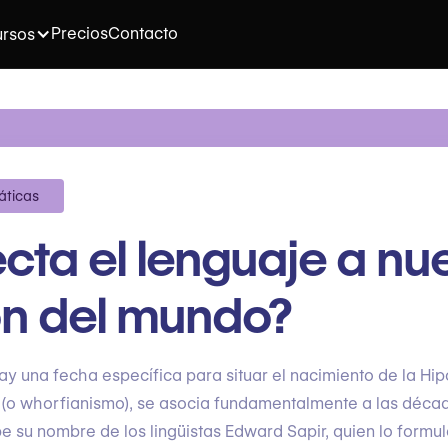
Precios
Contacto
rsos
áticas
cta el lenguaje a nu
ón del mundo?
y una fecha específica para situar el nacimiento de la Hip
(o whorfianismo), se asocia fundamentalmente a las déca
be su nombre de los lingüistas Edward Sapir, quien lo formu