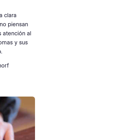
a clara
, no piensan
 atención al
iomas y sus
.
horf