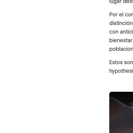
lugar des
Por el co
distinció
con antic
bienestar
poblacion
Estos son
hypothesi