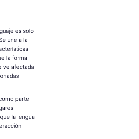
nguaje es solo
Se une a la
acterísticas
ue la forma
e ve afectada
cionadas
 como parte
gares
 que la lengua
teracción