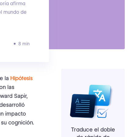
oría afirma
del mundo de
8 min
e la
Hipótesis
on las
ward Sapir,
desarrolló
 un impacto
 su cognición.
Traduce el doble