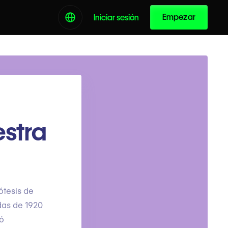
Empezar
Iniciar sesión
estra
ótesis de
das de 1920
ló