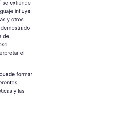
f se extiende
guaje influye
as y otros
ha demostrado
s de
ese
rpretar el
e puede formar
erentes
ticas y las