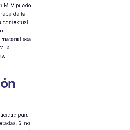
 Un MLV puede
rece de la
o contextual
do
 material sea
á la
as.
ión
pacidad para
etadas. Si no