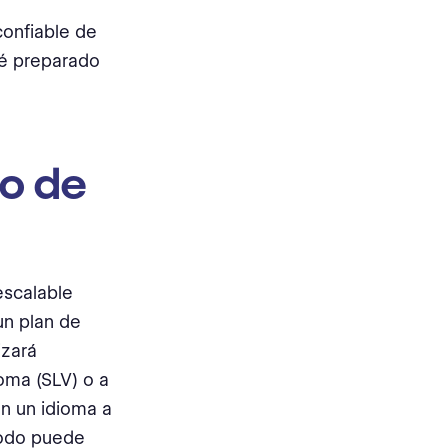
confiable de
té preparado
so de
escalable
un plan de
izará
oma (SLV) o a
n un idioma a
todo puede