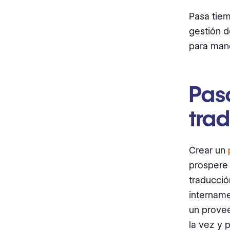
Pasa tiem
gestión d
para mane
Paso
tra
Crear un
prospere 
traducció
intername
un provee
la vez y 