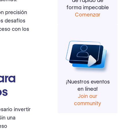
de rápido de
forma impecable
n precisión
Comenzar
os desafíos
ceso con los
ara
¡Nuestros eventos
os
en línea!
Join our
community
ario invertir
Sin una
eso