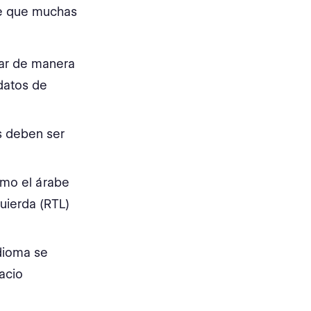
ve que muchas
car de manera
 datos de
s deben ser
mo el árabe
uierda (RTL)
dioma se
acio