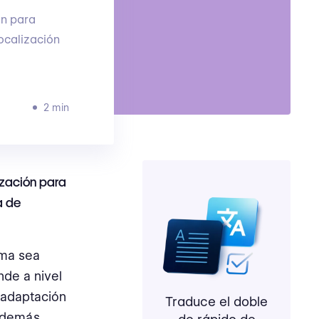
ón para
ocalización
2 min
ización para
a de
rma sea
de a nivel
y adaptación
Traduce el doble
s demás.