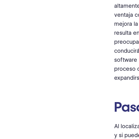
altamente
ventaja c
mejora la
resulta e
preocupac
conducirá
software 
proceso d
expandir
Paso
Al locali
y si pued