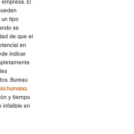
a empresa. El
 pueden
 un tipo
uando se
idad de que el
otencial en
ede indicar
ompletamente
les
stos. Bureau
ncia humana
.
ión y tiempo
 infalible en