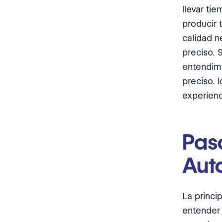
llevar ti
producir 
calidad n
preciso. 
entendimi
preciso. 
experienc
Paso
Aut
La princi
entender 