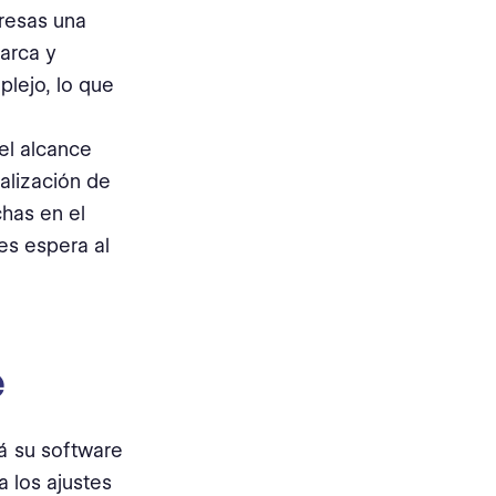
resas una
arca y
plejo, lo que
el alcance
alización de
chas en el
es espera al
e
rá su software
a los ajustes