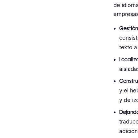
de idioma
empresas
Gestió
consist
texto a
Localiz
aislada
Constru
y el he
y de iz
Dejando
traduc
adicion