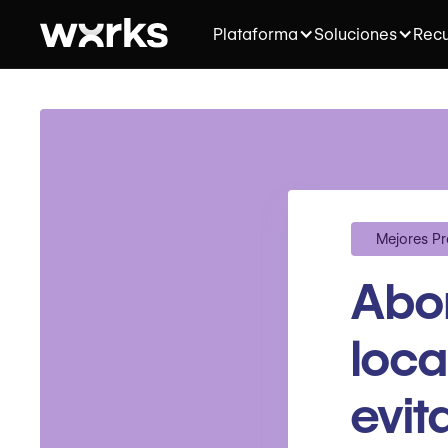
Plataforma
Soluciones
Recu
Mejores Pr
Abor
loca
evit