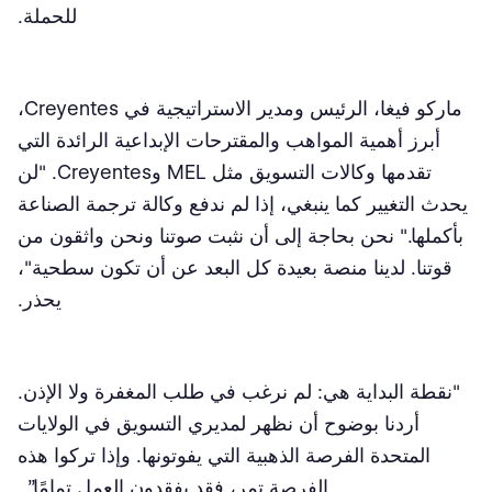
للحملة.
ماركو فيغا، الرئيس ومدير الاستراتيجية في Creyentes،
أبرز أهمية المواهب والمقترحات الإبداعية الرائدة التي
تقدمها وكالات التسويق مثل MEL وCreyentes. "لن
يحدث التغيير كما ينبغي، إذا لم ندفع وكالة ترجمة الصناعة
بأكملها." نحن بحاجة إلى أن نثبت صوتنا ونحن واثقون من
قوتنا. لدينا منصة بعيدة كل البعد عن أن تكون سطحية"،
يحذر.
"نقطة البداية هي: لم نرغب في طلب المغفرة ولا الإذن.
أردنا بوضوح أن نظهر لمديري التسويق في الولايات
المتحدة الفرصة الذهبية التي يفوتونها. وإذا تركوا هذه
الفرصة تمر، فقد يفقدون العمل تمامًا”.