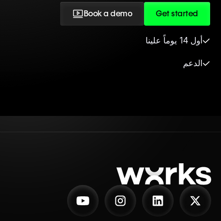
Book a demo
Get started
أول 14 يوماً علينا
الدعم