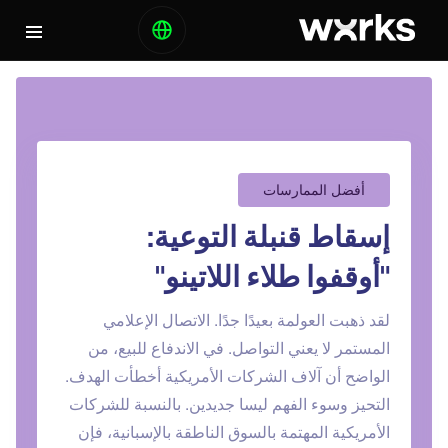
أفضل الممارسات
إسقاط قنبلة التوعية:
"أوقفوا طلاء اللاتينو"
لقد ذهبت العولمة بعيدًا جدًا. الاتصال الإعلامي
المستمر لا يعني التواصل. في الاندفاع للبيع، من
الواضح أن آلاف الشركات الأمريكية أخطأت الهدف.
التحيز وسوء الفهم ليسا جديدين. بالنسبة للشركات
الأمريكية المهتمة بالسوق الناطقة بالإسبانية، فإن