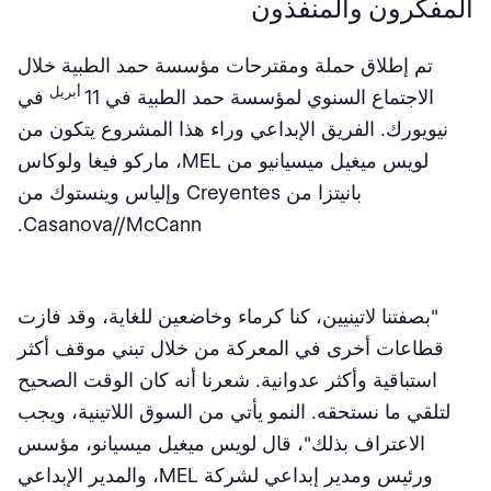
المفكرون والمنفذون
تم إطلاق حملة ومقترحات مؤسسة حمد الطبية خلال
أبريل
الاجتماع السنوي لمؤسسة حمد الطبية في 11
في
نيويورك. الفريق الإبداعي وراء هذا المشروع يتكون من
لويس ميغيل ميسيانيو من MEL، ماركو فيغا ولوكاس
بانيتزا من Creyentes وإلياس وينستوك من
Casanova//McCann.
"بصفتنا لاتينيين، كنا كرماء وخاضعين للغاية، وقد فازت
قطاعات أخرى في المعركة من خلال تبني موقف أكثر
استباقية وأكثر عدوانية. شعرنا أنه كان الوقت الصحيح
لتلقي ما نستحقه. النمو يأتي من السوق اللاتينية، ويجب
الاعتراف بذلك"، قال لويس ميغيل ميسيانو، مؤسس
ورئيس ومدير إبداعي لشركة MEL، والمدير الإبداعي