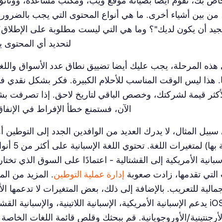
اص بك، تقوم أيضًا بصيانة موقع ويب، ومكتب مساعدة، ووثائق 
من بين أشياء أخرى. ما هي أنواع المحتوى التي يجب بالضرورة 
جيد أن يكون لديك"؟ وما هي التي ليست مطلوبة على الإطلاق؟
لتحديد أي المحتوى ي
هذه المرحلة، يجب عليك أيضا
تضييق نطاق عدد الأسواق
واللغ
. هذا ليس الوقت المناسب للأحلام الكبيرة. فكر بشكل نقدي ف
كثر قيمة لشركتك، وخصص الباقي لتاريخ لاحق. إذا تصرفت ب
الآن، فستمنع خطأ الإفراط في الإنفا
سبيل المثال، لا يدرك العديد من الوافدين الجدد إلى التوطين أه
المرتبطة بها) لمت
سبانية الأمريكية إلى القشتالية - اعتمادًا على السوق الذي تختار
 التي تقدمها، زادت صعوبة
إدارة عملية التوطين
. المزيد من ال
إجمالية للتعريب. بالإضافة إلى ذلك، بعض المتغيرات لا تدعمها ال
الرئيسية. iOS يدعم الإسبانية الأمريكية، الإسبانية اللاتينية، والإسبانية 
الأرجنتينية/الأوروجويانية. قم ببحثك وقلص قائمة اللغات الخاصة