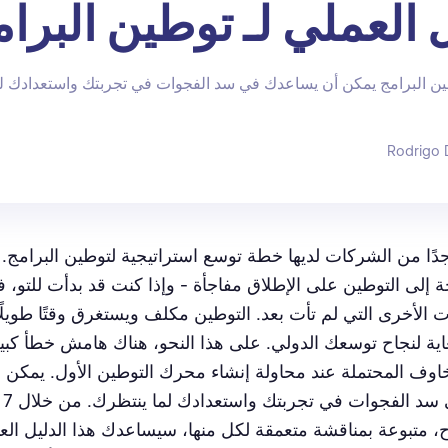
ل العملي لـ توطين البرا
طين البرامج يمكن أن يساعدك في سد الفجوات في تجربتك واستعدادك لم
Rodrigo 
دًا من الشركات لديها خطة توسع استراتيجية لتوطين البرامج.
ة إلى التوطين على الإطلاق مفاجأة - وإذا كنت قد بدأت للتو، ف
ت الأخرى التي لم تأت بعد. التوطين مكلف ويستغرق وقتًا طويلًا 
ية لنجاح توسعك الدولي. على هذا النحو، هناك هامش خطأ كبير
اوف المحتملة عند محاولة إنشاء محرك التوطين الأول. يمكن 
ال
 متبوعة بمناقشة متعمقة لكل منها، سيساعدك هذا الدليل الع