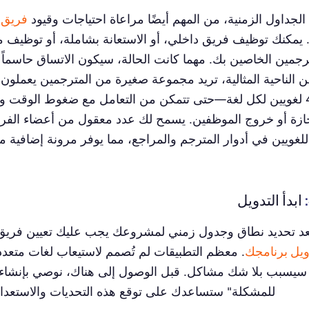
الجداول الزمنية، من المهم أيضًا مراعاة احتياجات وقيود
فريق 
 يمكنك توظيف فريق داخلي، أو الاستعانة بشاملة، أو توظيف 
رجمين الخاصين بك. مهما كانت الحالة، سيكون الاتساق حاسماً 
من الناحية المثالية، تريد مجموعة صغيرة من المترجمين يعمل
—حوالي 4 لغويين لكل لغة—حتى تتمكن من التعامل مع ضغوط الوقت 
جازة أو خروج الموظفين. يسمح لك عدد معقول من أعضاء الفريق
لغويين في أدوار المترجم والمراجع، مما يوفر مرونة إضافية 
ابدأ التدويل
د تحديد نطاق وجدول زمني لمشروعك يجب عليك تعيين فريق
ويل برنامجك
. معظم التطبيقات لم تُصمم لاستيعاب لغات متعدد
 سيسبب بلا شك مشاكل. قبل الوصول إلى هناك، نوصي بإنشا
للمشكلة" ستساعدك على توقع هذه التحديات والاستعداد 