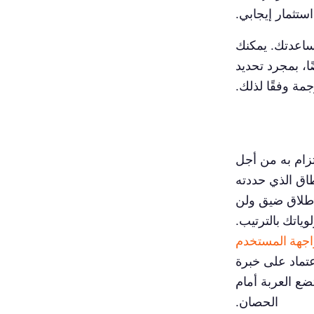
ستثمار إيجابي.
ساعدتك. يمكنك
ا، بمجرد تحديد
جمة
وفقًا لذلك.
تزام به من أجل
طاق الذي حددته
 للإطلاق ضيق ولن
لوياتك بالترتيب
.
اجهة المستخدم
عتماد على خبرة
ضع العربة أمام
الحصان.