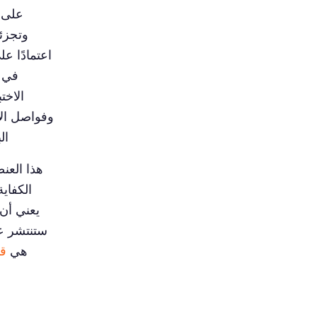
على س
وتجزئت
اعتمادًا ع
في ا
الاخت
وفواصل الأ
ال
هذا العن
الكفاية
يعني أن 
ستنتشر عب
هي
قا