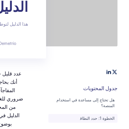
الدلي
هذا الدليل لتو
Demetrio
عدد قليل ج
أنك بحاج
جدول المحتويات
المفاجآ
ضروري للغا
هل تحتاج إلى مساعدة في استخدام
المنصة؟
من المخ
الخطوة 1: حدد النطاق‍
بوضوح،