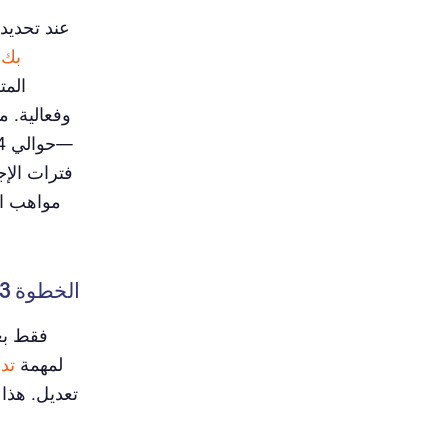
عند تحديد 
بك
.
المت
وفعالية. 
فترات الإ
مواهب ال
الخطوة 3:
فقط بع
لمهمة
تد
تعديل. هذا