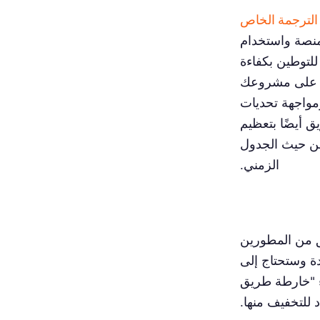
الترجمة الخاص
منصة واستخدام
للتوطين بكفاءة
ون على مشروعك
ومواجهة تحديات
 أيضًا بتعظيم
من حيث الجدول
الزمني.
 من المطورين
ة وستحتاج إلى
ء "خارطة طريق
للتخفيف منها.