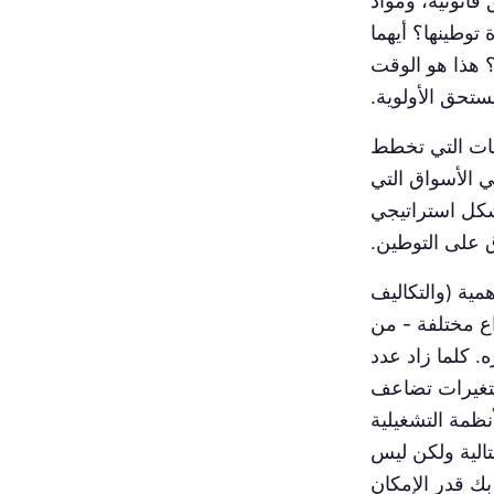
قانونية، ومواد
توطينها؟ أيهما
 هذا هو الوقت
ستحق الأولوية.
ات التي تخطط
ي الأسواق التي
شكل استراتيجي
ق على التوطين.
مية (والتكاليف
غيرات اللغة. تحتوي اللغة الإسبانية على أكثر من 5 أنواع مختلفة - من
ه. كلما زاد عدد
متغيرات تضاعف
أنظمة التشغيلية
القشتالية ولكن ليس
 بك قدر الإمكان