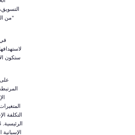
الخ
التسويق، 
"من ال
في 
لاستهدافها
ستكون الأ
على 
الإ
المتغيرات
التكلفة ال
الإسبانية 