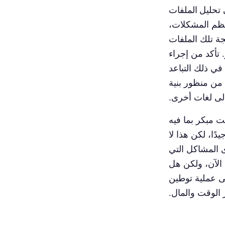
ي
تحليل الملفات
 تمثل أنواع الملفات مثل YML وJSON معظم المشكلات،
جة تلك الملفات
تأكد من إجراء
في ذلك التباعد
 من منظور بنية
إلى لغات أخرى.
 مبكر بما فيه
يدًا، لكن هذا لا
ى المشاكل التي
 الآن، ولكن هل
ى عملية توطين
الوقت والمال.