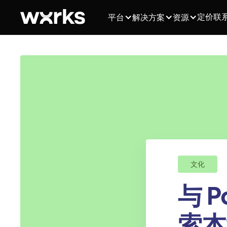
定价
联
平台
解决方案
资源
文化
与 P
索本