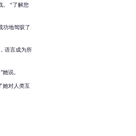
战。 “了解您
中成功地驾驭了
来，语言成为所
”她说。
了她对人类互