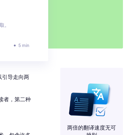
取。
5 min
以引导走向两
读者，第二种
。
两倍的翻译速度无可