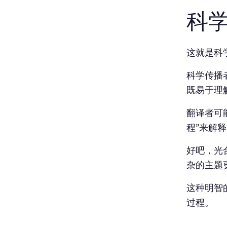
科
这就是科
科学传播
既易于理
翻译者可
程”来解
好吧，光
杂的主题
这种明智
过程。