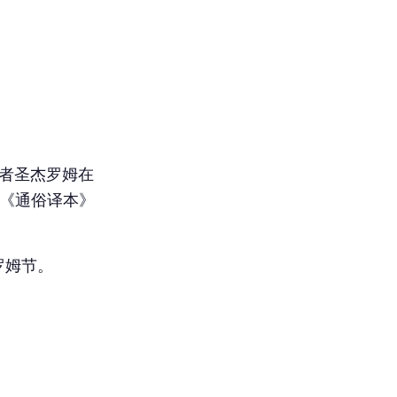
翻译者圣杰罗姆在
《通俗译本》
罗姆节。