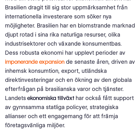
Brasilien dragit till sig stor uppmärksamhet från
Investera på den brasilianska marknaden: Överväganden
internationella investerare som söker nya
och tips
möjligheter. Brasilien har en blomstrande marknad
Ekonomisk och politisk stabilitet
djupt rotad i sina rika naturliga resurser, olika
industrisektorer och växande konsumentbas.
Marknadsundersökningar och due diligence
Dess robusta ekonomi har upplevt perioder av
Branschurval
imponerande expansion
de senaste åren, driven av
inhemsk konsumtion, export, utländska
Samarbeta med lokala företag
direktinvesteringar och en ökning av den globala
Riskhantering och diversifiering
efterfrågan på brasilianska varor och tjänster.
Landets
ekonomiska tillväxt
har också fått support
Juridisk och Regulatorisk Efterlevnad
av gynnsamma statliga policyer, strategiska
Nätverka och bygg relationer
allianser och ett engagemang för att främja
företagsvänliga miljöer.
Slutsats