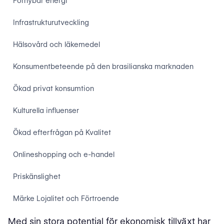
Förnybar energi
Infrastrukturutveckling
Hälsovård och läkemedel
Konsumentbeteende på den brasilianska marknaden
Ökad privat konsumtion
Kulturella influenser
Ökad efterfrågan på Kvalitet
Onlineshopping och e-handel
Priskänslighet
Märke Lojalitet och Förtroende
Med sin stora potential för ekonomisk tillväxt har
Inverkan av finansmarknaderna