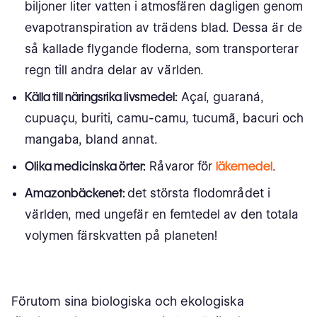
biljoner liter vatten i atmosfären dagligen genom
evapotranspiration av trädens blad. Dessa är de
så kallade flygande floderna, som transporterar
regn till andra delar av världen.
Källa till näringsrika livsmedel:
Açaí, guaraná,
cupuaçu, buriti, camu-camu, tucumã, bacuri och
mangaba, bland annat.
Olika medicinska örter:
Råvaror för
läkemedel
.
Amazonbäckenet:
det största flodområdet i
världen, med ungefär en femtedel av den totala
volymen färskvatten på planeten!
Förutom sina biologiska och ekologiska