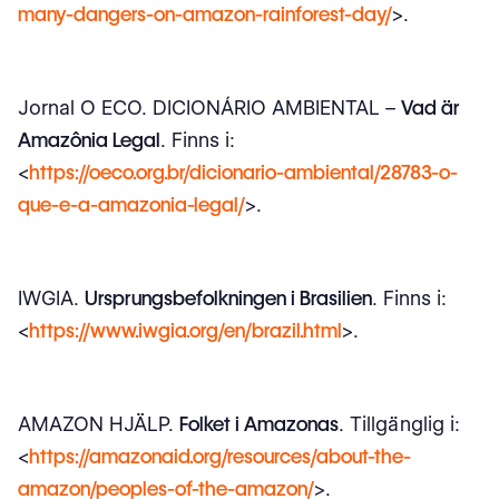
many-dangers-on-amazon-rainforest-day/
>.
Jornal O ECO. DICIONÁRIO AMBIENTAL –
Vad är
Amazônia Legal
. Finns i:
<
https://oeco.org.br/dicionario-ambiental/28783-o-
que-e-a-amazonia-legal/
>.
IWGIA.
Ursprungsbefolkningen i Brasilien
. Finns i:
<
https://www.iwgia.org/en/brazil.html
>.
AMAZON HJÄLP.
Folket i Amazonas
. Tillgänglig i:
<
https://amazonaid.org/resources/about-the-
amazon/peoples-of-the-amazon/
>.