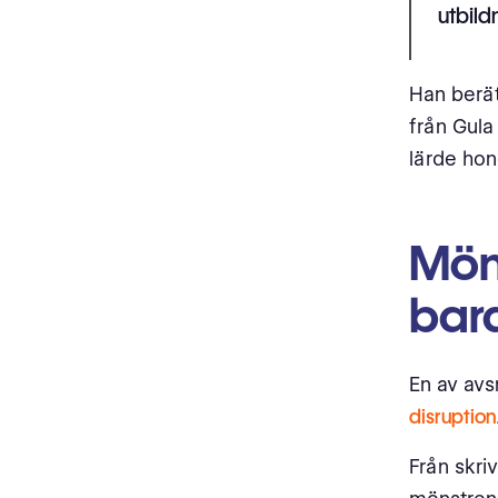
utbild
Han berät
från Gula
lärde h
Mön
bar
En av avs
disruption
Från skri