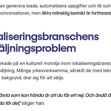
an generera leads, automatisera uppgifter och till oc
 konversationer, men
äkta mänsklig kontakt är fortfarand
aliseringsbranschens
säljningsproblem
kade på en kulturell motvilja inom lokaliseringsbrans
rsäljning. Många yrkesverksamma, särskilt de med tekn
k bakgrund, drar sig för att sälja.
ärsta som kan hända är att du får ett nej. Och ändå är
a för det,"
säger han.