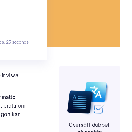
es, 25 seconds
lir vissa
inatto,
att prata om
gon kan
Översätt dubbelt