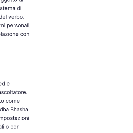
istema di
del verbo.
mi personali,
relazione con
ed è
ascoltatore.
noto come
uddha Bhasha
 impostazioni
ali o con