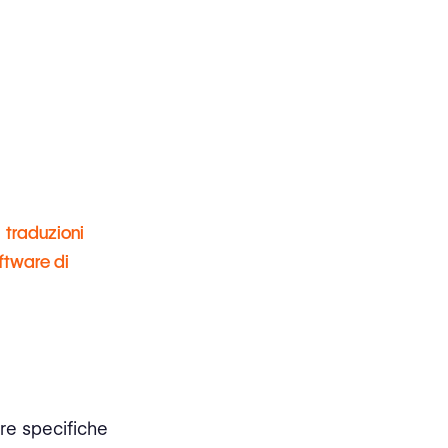
e
traduzioni
ftware di
re specifiche