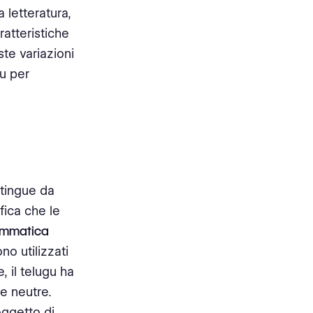
 letteratura,
aratteristiche
te variazioni
gu per
stingue da
ifica che le
ammatica
o utilizzati
, il telugu ha
 e neutre.
oggetto di