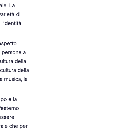
ale. La
arietà di
l'identità
 aspetto
le persone a
ltura della
cultura della
a musica, la
ppo e la
l'esterno
essere
rale che per