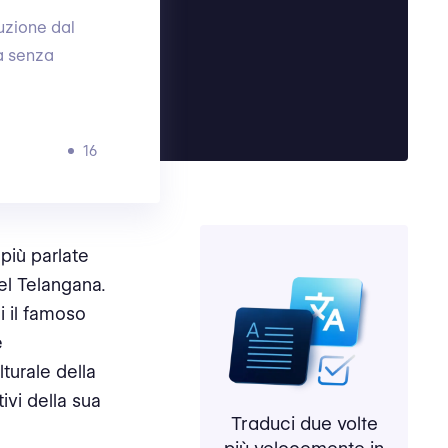
duzione dal
za senza
16
 più parlate
del Telangana.
i il famoso
e
turale della
ivi della sua
Traduci due volte