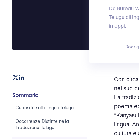
Da Bureau Wor
Telugu all'i
intoppi.
Rodri
Con circa 
nel sud de
Sommario
La tradizi
poema epi
Curiosità sulla lingua telugu
"Kanyasul
Occorrenze Distinte nella
lingua. An
Traduzione Telugu
cultura e