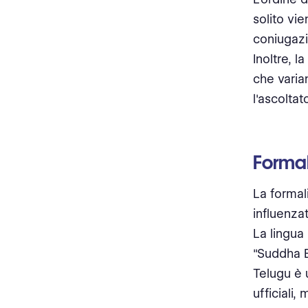
solito vi
coniugazi
Inoltre, 
che varian
l'ascoltat
Formal
La formal
influenzat
La lingua 
"Suddha B
Telugu è 
ufficiali