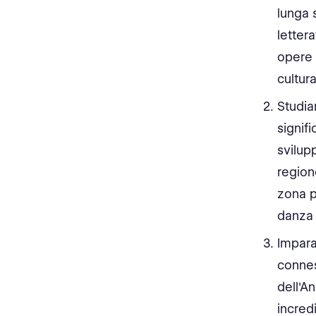
lunga 
letter
opere 
cultur
Studia
signifi
svilup
region
zona p
danza e
Impara
connes
dell'A
incred