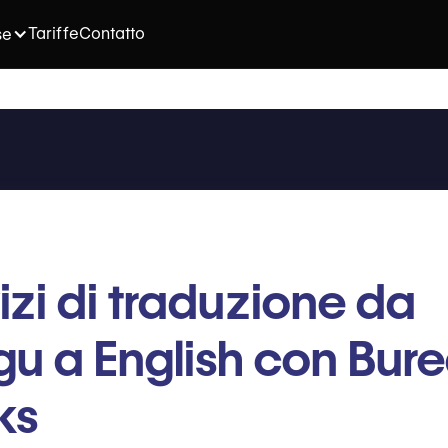
Tariffe
Contatto
se
izi di traduzione da
gu a English con Bur
ks