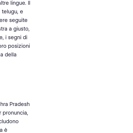
re lingue. Il
 telugu, e
ere seguite
stra a giusto,
e, i segni di
loro posizioni
a della
ndhra Pradesh
r pronuncia,
ncludono
a è