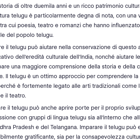
storia di oltre duemila anni e un ricco patrimonio cultur
atura telugu è particolarmente degna di nota, con una v
tra cui poesia, teatro e romanzi che hanno influenzato 
ale del popolo telugu.
re il telugu può aiutare nella conservazione di questo
cativo dell'eredità culturale dell'India, nonché aiutare 
pare una maggiore comprensione della storia e della cu
e. Il telugu è un ottimo approccio per comprendere la 
erché è fortemente legato alle arti tradizionali come l
 il teatro.
re il telugu può anche aprire porte per il proprio svilu
sione con gruppi di lingua telugu sia all'interno che al
ndhra Pradesh e del Telangana. Imparare il telugu può 
ibilmente gratificante, sia per la consapevolezza cultu