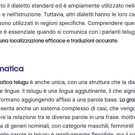
to il dialetto standard ed è ampiamente utilizzato nella
e nell'istruzione. Tuttavia, altri dialetti hanno le loro c
sono utilizzati in regioni specifiche. Comprendere ques
he è essenziale quando si comunica con i parlanti telu
una localizzazione efficace e traduzioni accurate
.
atica
tica telugu
è anche unica, con una struttura che la di
e lingue. Il telugu è una lingua agglutinante, il che sign
 formano aggiungendo affissi a una parola base.
La gr
senta anche un sistema complesso di casi, che vengon
re la relazione tra le diverse parole in una frase. Inoltre
a di generi nominali, con categorie maschili, femminili
elle parole in telugu è relativamente flessibile, ma il s