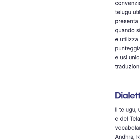
convenzio
telugu uti
presenta 
quando si 
e utilizza
punteggiat
e usi uni
traduzion
Dialett
Il telugu,
e del Tela
vocabolar
Andhra, R