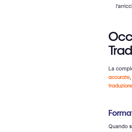
l'arri
Occo
Tra
La comple
accurate
traduzion
Forma
Quando
s