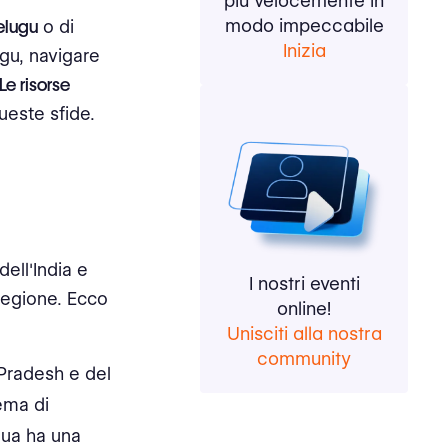
più velocemente in
modo impeccabile
elugu
o di
Inizia
ugu, navigare
Le risorse
este sfide.
dell'India e
I nostri eventi
 regione. Ecco
online!
Unisciti alla nostra
community
a Pradesh e del
ema di
gua ha una