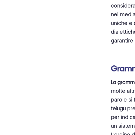
considera
nei media 
uniche e 
dialettic
garantire
Gramm
La gramma
molte altr
parole si
telugu
pre
per indica
un sistem
L'ordine d