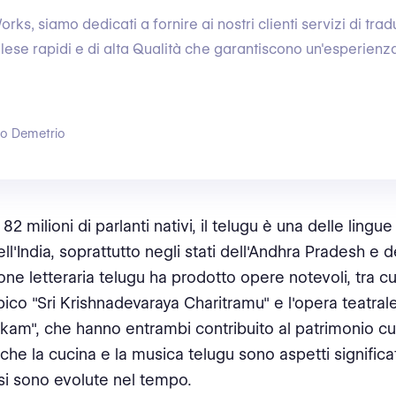
ks, siamo dedicati a fornire ai nostri clienti servizi di tra
nglese rapidi e di alta Qualità che garantiscono un'esperien
go Demetrio
82 milioni di parlanti nativi, il telugu è una delle lingue
ll'India, soprattutto negli stati dell'Andhra Pradesh e 
one letteraria telugu ha prodotto opere notevoli, tra cu
co "Sri Krishnadevaraya Charitramu" e l'opera teatral
kam", che hanno entrambi contribuito al patrimonio cul
che la cucina e la musica telugu sono aspetti significat
 si sono evolute nel tempo.