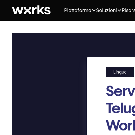
Piattaforma
Soluzioni
Risor
Lingue
Serv
Telu
Wor