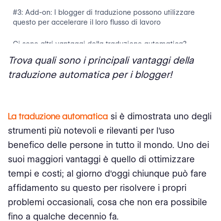
#3: Add-on: I blogger di traduzione possono utilizzare
questo per accelerare il loro flusso di lavoro
Ci sono altri vantaggi della traduzione automatica?
Trova quali sono i principali vantaggi della
Valutare i pro e i contro
traduzione automatica per i blogger!
Svantaggi della traduzione automatica
5 migliori opzioni di software di traduzione automatica
La traduzione automatica
si è dimostrata uno degli
sul mercato
strumenti più notevoli e rilevanti per l'uso
DeepL Traduttore
benefico delle persone in tutto il mondo. Uno dei
suoi maggiori vantaggi è quello di ottimizzare
SYSTRAN Tradotto
tempi e costi; al giorno d'oggi chiunque può fare
Google Translate
affidamento su questo per risolvere i propri
problemi occasionali, cosa che non era possibile
Bing. Microsoft Traduttore
fino a qualche decennio fa.