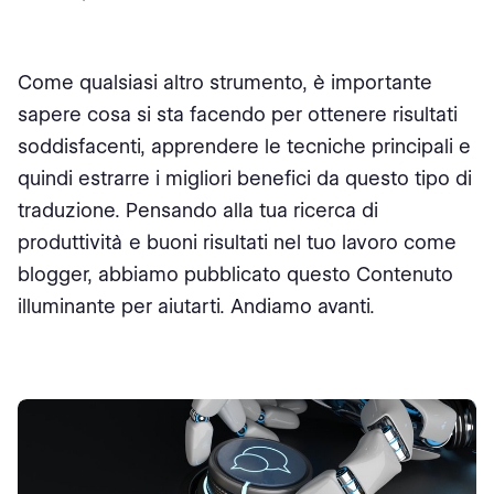
Il futuro della traduzione automatica
I vantaggi dei blogger che utilizzano la traduzione
Come qualsiasi altro strumento, è importante
automatica nel 2023
sapere cosa si sta facendo per ottenere risultati
soddisfacenti, apprendere le tecniche principali e
quindi estrarre i migliori benefici da questo tipo di
traduzione. Pensando alla tua ricerca di
produttività e buoni risultati nel tuo lavoro come
blogger, abbiamo pubblicato questo Contenuto
illuminante per aiutarti. Andiamo avanti.