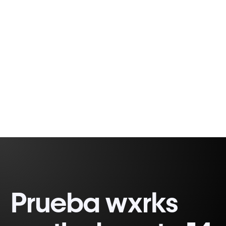
Los agentes empoderan a los traductores para
diseñar resultados, no solo palabras.
Gabriel Fairman
1 minute, 47 seconds
Prueba wxrks