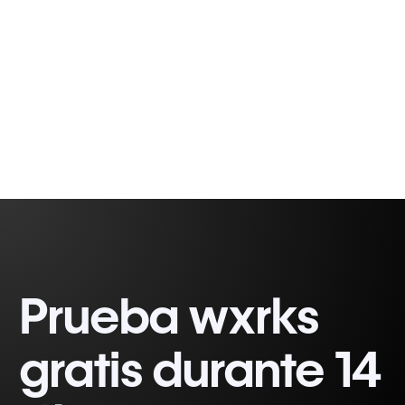
Romina C.
6 min
Cinquemani
Prueba wxrks
gratis durante 14