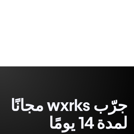
Rodrigo
15
Demetrio
جرّب wxrks مجانًا
لمدة 14 يومًا