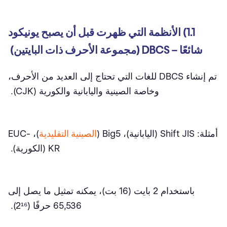
1.1) الأنظمة التي ظهرت قبل أن يصبح يونيكود
شائعًا – DBCS (مجموعة الأحرف ذات البايتين)
تم إنشاء DBCS للغات التي تحتاج إلى العديد من الأحرف،
وخاصة الصينية واليابانية والكورية (CJK).
أمثلة:
Shift JIS (اليابانية)، Big5 (
الصينية التقليدية
)، EUC-
KR (الكورية).
باستخدام 2 بايت (16 بت)، يمكنه تمثيل ما يصل إلى
65,536 حرفًا (2¹⁶).