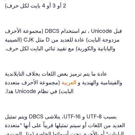
2 أو 3 أو 4 بايت لكل حرف)
قبل Unicode ، تم استخدام DBCS (مجموعة الأحرف
مزدوجة البايت) عادة للعديد من D مثل CJK (الصينية
واليابانية والكورية) مع تقييد ثنائي البايت لكل حرف.
عادة ما يتم ترميز بعض اللغات بخلاف التايلاندية
والفيتنامية والهندية و
العربية
(مجموعة الأحرف متعددة
البايت) في نظام Unicode هذا.
بسبب UTF-8 و UTF-16، يتلاشى DBCS ويتم تمثيل
العديد من اللغات أو سيتم تمثيلها قريباً على أنها "متعددة
البايتات" أو بالأحرى تحت أسمائها الخاصة (مثل الصينية،