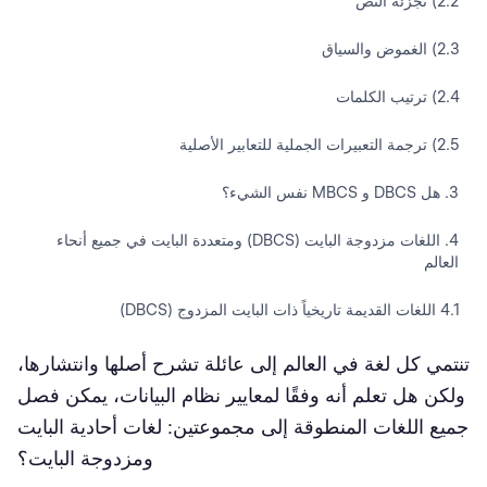
2.2) تجزئة النص
2.3) الغموض والسياق
2.4) ترتيب الكلمات
2.5) ترجمة التعبيرات الجملية للتعابير الأصلية
3. هل DBCS و MBCS نفس الشيء؟
4. اللغات مزدوجة البايت (DBCS) ومتعددة البايت في جميع أنحاء
العالم
4.1 اللغات القديمة تاريخياً ذات البايت المزدوج (DBCS)
4.2 متوافق مع المعايير – اللغات التي تستخدم وحدات بايت متعددة
تنتمي كل لغة في العالم إلى عائلة تشرح أصلها وانتشارها،
(MBCS)
ولكن هل تعلم أنه وفقًا لمعايير نظام البيانات، يمكن فصل
جميع اللغات المنطوقة إلى مجموعتين: لغات أحادية البايت
5. لماذا من المهم أن تتعامل الترجمة الآلية مع اللغات ذات البايت
المزدوج والمتعدد البايت؟
ومزدوجة البايت؟