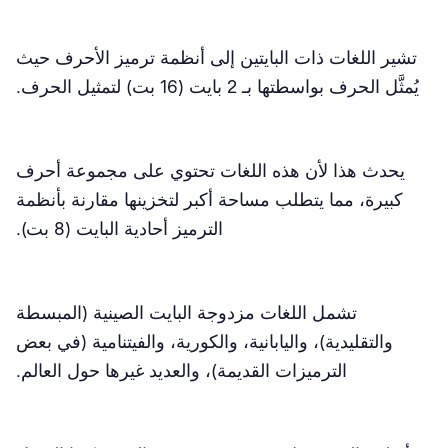
5.1) إمكانية الوصول العالمية
5.2) التنافسية في السوق العالمية
تشير اللغات ذات البايتين إلى أنظمة ترميز الأحرف حيث
يُمثَّل الحرف بواسطتها بـ 2 بايت (16 بت) لتمثيل الحرف.
5.3) التوافقية وتدفقات البيانات
6. رئيسي النقاط للاستنتاج
يحدث هذا لأن هذه اللغات تحتوي على مجموعة أحرف
كبيرة، مما يتطلب مساحة أكبر لتخزينها مقارنة بأنظمة
الترميز أحادية البايت (8 بت).
تشمل اللغات مزدوجة البايت الصينية (المبسطة
والتقليدية)، واليابانية، والكورية، والفيتنامية (في بعض
الترميزات القديمة)، والعديد غيرها حول العالم.